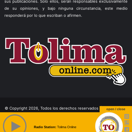
sus publicaciones. Solo ellos, serán responsables exclusivamente
de su opiniones, y bajo ninguna circunstancia, este medio
responderá por lo que escriban o afirmen.
© Copyright 2026, Todos los derechos reservados |
Theme by
open / close
Temperita
Radio Station:
Tolima Online