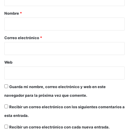
p
a
r
r
o
r
e
Nombre
*
T
s
i
o
i
o
l
d
i
e
*
Correo electrónico
*
m
n
a
c
i
a
Web
l
e
n
P
Guarda mi nombre, correo electrónico y web en este
e
navegador para la próxima vez que comente.
r
ú
Recibir un correo electrónico con los siguientes comentarios a
esta entrada.
Recibir un correo electrónico con cada nueva entrada.