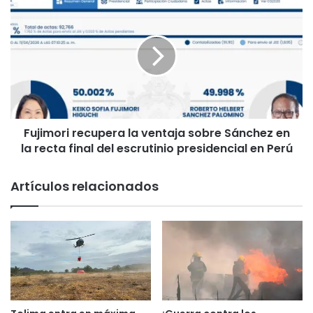
F
a
u
l
j
5
i
2
m
°
o
F
r
e
i
s
r
t
Fujimori recupera la ventaja sobre Sánchez en
e
i
la recta final del escrutinio presidencial en Perú
c
v
u
a
p
Artículos relacionados
l
e
F
r
o
a
l
l
c
a
l
v
ó
e
r
n
i
t