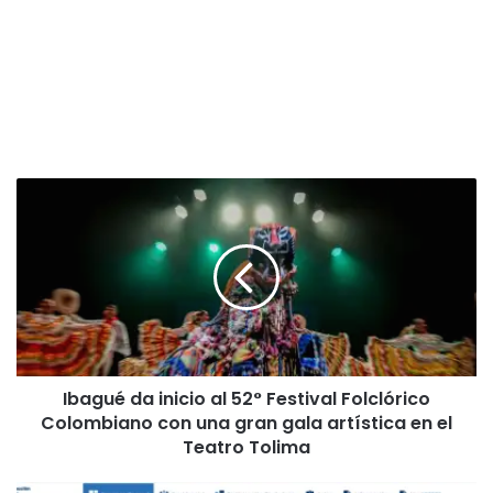
I
b
a
g
u
é
d
a
i
Ibagué da inicio al 52° Festival Folclórico
n
Colombiano con una gran gala artística en el
i
c
Teatro Tolima
i
o