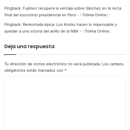
n
c
g
Pingback:
Fujimori recupera la ventaja sobre Sánchez en la recta
t
a
a
final del escrutinio presidencial en Perú - ::Tolima Online::
l
f
Pingback:
Remontada épica: Los Knicks hacen lo impensable y
a
i
quedan a una vctoria del anillo de la NBA - ::Tolima Online::
a
n
r
a
t
l
Deja una respuesta
í
d
s
e
t
l
Tu dirección de correo electrónico no será publicada.
Los campos
i
e
obligatorios están marcados con
*
c
s
a
C
c
e
r
o
n
u
m
e
t
l
i
e
T
n
n
e
i
a
o
t
t