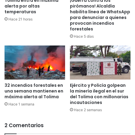
Tolima entra en máxima
¡Guerra contra los
c
a
alerta por altas
pirómanos! Alcaldía
o
j
temperaturas
habilita línea de WhatsApp
C
para denunciar a quienes
a
Hace 21 horas
o
provocan incendios
s
forestales
l
o
o
b
Hace 5 días
m
r
b
e
i
S
a
á
n
n
o
c
c
h
32 incendios forestales en
Ejército y Policía golpean
o
e
una semana mantienen en
la minería ilegal en el sur
n
z
máxima alerta al Tolima
del Tolima con millonarias
u
e
incautaciones
Hace 1 semana
n
n
Hace 2 semanas
a
l
g
a
r
2 Comentarios
r
a
e