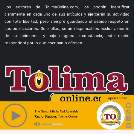
Los editores de TolimaOnline.com, los podrán identificar
claramente en cada uno de sus artículos y ejercerán su actividad
con total libertad, pero siempre guardando el debido respeto en
sus publicaciones. Solo ellos, serán responsables exclusivamente
de su opiniones, y bajo ninguna circunstancia, este medio
responderá por lo que escriban o afirmen.
open / close
The Song Title Is Not Available
Radio Station:
Tolima Online
Facebook
X
WhatsApp
Telegram
Viber