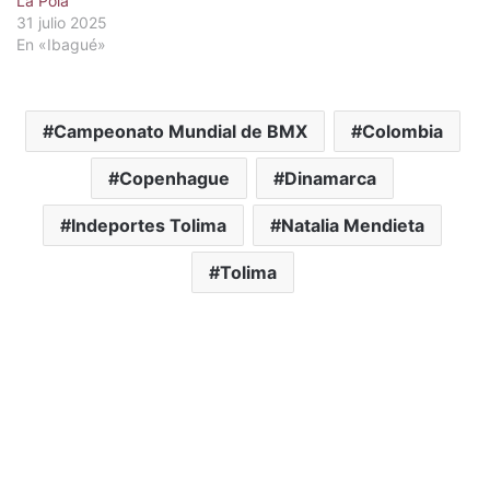
La Pola
31 julio 2025
En «Ibagué»
Campeonato Mundial de BMX
Colombia
Copenhague
Dinamarca
Indeportes Tolima
Natalia Mendieta
Tolima