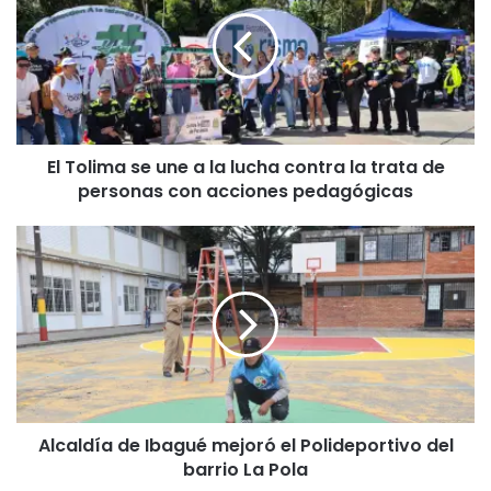
se
une
a
la
lucha
contra
la
El Tolima se une a la lucha contra la trata de
trata
de
personas con acciones pedagógicas
personas
con
Alcaldía
acciones
de
pedagógicas
Ibagué
mejoró
el
Polideportivo
del
barrio
La
Alcaldía de Ibagué mejoró el Polideportivo del
Pola
barrio La Pola