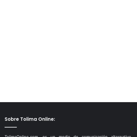
Sobre Tolima Online:
TolimaOnline.com, es un medio de comunicación alternativo,