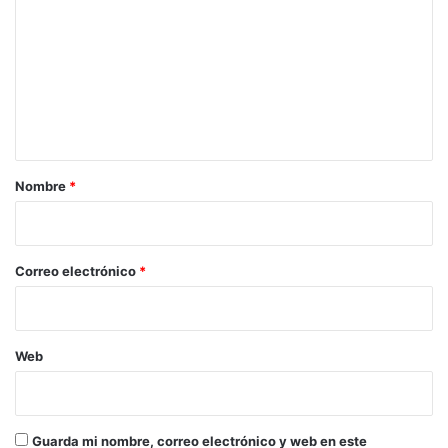
o
m
e
n
t
a
r
Nombre
*
i
o
*
Correo electrónico
*
Web
Guarda mi nombre, correo electrónico y web en este