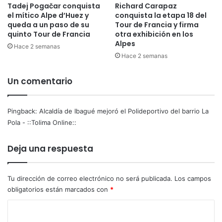
Tadej Pogačar conquista
Richard Carapaz
el mítico Alpe d’Huez y
conquista la etapa 18 del
queda a un paso de su
Tour de Francia y firma
quinto Tour de Francia
otra exhibición en los
Alpes
Hace 2 semanas
Hace 2 semanas
Un comentario
Pingback:
Alcaldía de Ibagué mejoró el Polideportivo del barrio La
Pola - ::Tolima Online::
Deja una respuesta
Tu dirección de correo electrónico no será publicada.
Los campos
obligatorios están marcados con
*
C