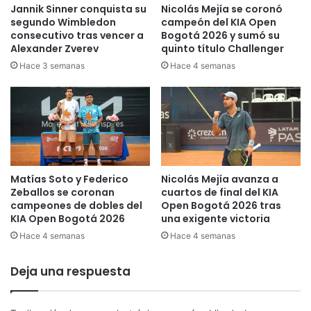
a
g
Jannik Sinner conquista su
Nicolás Mejía se coronó
l
a
segundo Wimbledon
campeón del KIA Open
f
r
consecutivo tras vencer a
Bogotá 2026 y sumó su
e
Alexander Zverev
quinto título Challenger
á
m
p
Hace 3 semanas
Hace 4 semanas
e
o
n
r
i
p
n
r
o
i
d
m
e
e
Matías Soto y Federico
Nicolás Mejía avanza a
v
r
Zeballos se coronan
cuartos de final del KIA
o
a
campeones de dobles del
Open Bogotá 2026 tras
l
u
KIA Open Bogotá 2026
una exigente victoria
e
n
Hace 4 semanas
Hace 4 semanas
i
v
b
e
o
z
Deja una respuesta
l
u
n
m