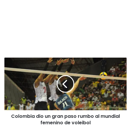
C
o
l
o
m
b
i
a
d
Colombia dio un gran paso rumbo al mundial
i
femenino de voleibol
o
u