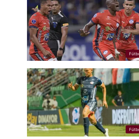
Fútb
Fútb