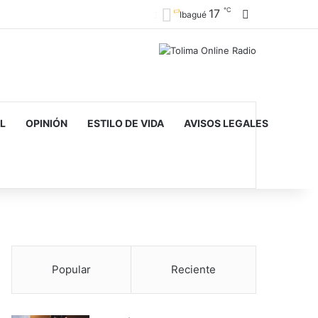
℃
17
Barra lateral
Ibagué
L
OPINIÓN
ESTILO DE VIDA
AVISOS LEGALES
Popular
Reciente