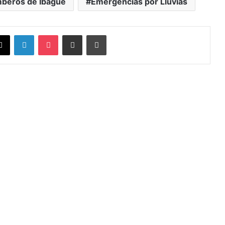
beros de Ibagué
Emergencias por Lluvias
X
LinkedIn
Pocket
Compartir vía Email
Imprimir