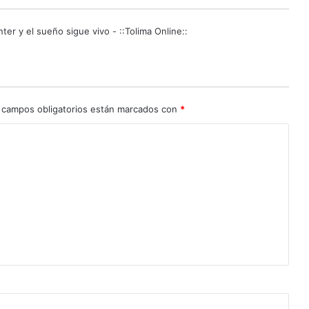
-
1
ter y el sueño sigue vivo - ::Tolima Online::
s
o
b
r
e
 campos obligatorios están marcados con
*
I
n
t
e
r
y
e
l
s
u
e
ñ
o
s