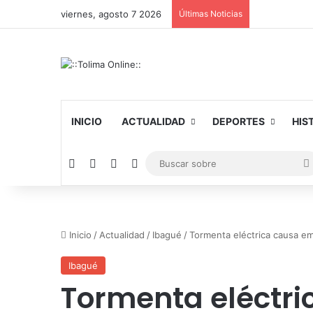
viernes, agosto 7 2026
Últimas Noticias
INICIO
ACTUALIDAD
DEPORTES
HIS
Facebook
X
YouTube
Instagram
Inicio
/
Actualidad
/
Ibagué
/
Tormenta eléctrica causa e
Ibagué
Tormenta eléctri