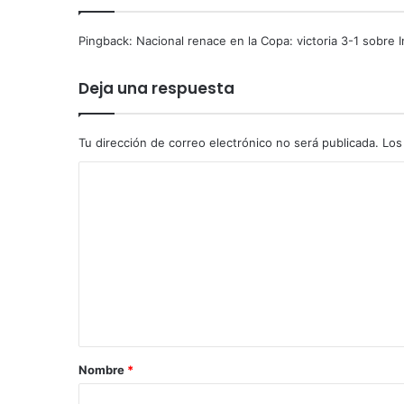
n
j
Pingback:
Nacional renace en la Copa: victoria 3-1 sobre In
u
i
Deja una respuesta
c
i
o
Tu dirección de correo electrónico no será publicada.
Los
p
o
C
r
s
o
o
m
b
e
o
r
n
n
t
o
y
a
f
r
Nombre
*
r
a
i