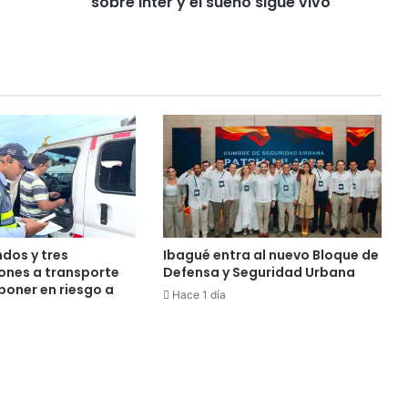
sobre Inter y el sueño sigue vivo
a
c
e
e
n
l
a
C
o
p
a
:
v
dos y tres
Ibagué entra al nuevo Bloque de
i
iones a transporte
Defensa y Seguridad Urbana
c
poner en riesgo a
Hace 1 día
t
o
r
i
a
3