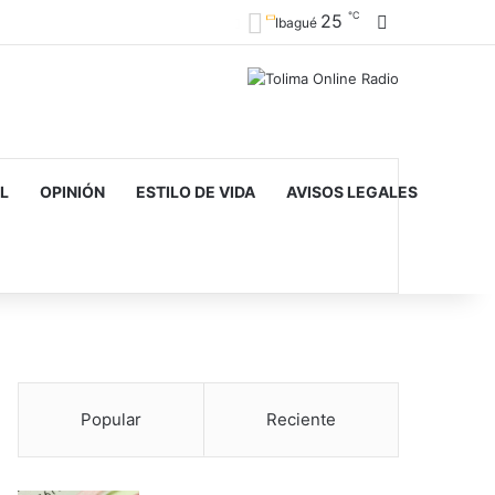
℃
25
Barra lateral
Ibagué
L
OPINIÓN
ESTILO DE VIDA
AVISOS LEGALES
Popular
Reciente