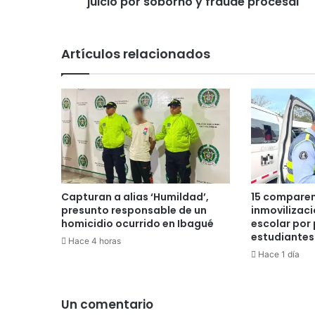
juicio por soborno y fraude procesal
t
i
m
Artículos relacionados
o
n
i
o
d
e
Á
l
v
a
Capturan a alias ‘Humildad’,
15 comparen
r
presunto responsable de un
inmovilizac
o
homicidio ocurrido en Ibagué
escolar por 
estudiantes
U
Hace 4 horas
r
Hace 1 día
i
b
e
Un comentario
e