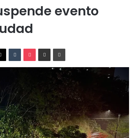
uspende evento
ciudad
X
Tumblr
Pocket
Compartir vía Email
Imprimir