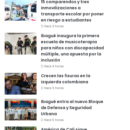
15 comparendos y tres
inmovilizaciones a
transporte escolar por poner
en riesgo a estudiantes
Hace 3 horas
Ibagué inaugura la primera
escuela de musicoterapia
para niños con discapacidad
múltiple, una apuesta por la
inclusión
Hace 4 horas
Crecen las fisuras en la
izquierda colombiana
Hace 5 horas
Ibagué entra al nuevo Bloque
de Defensa y Seguridad
Urbana
Hace 5 horas
América de Cali sigue