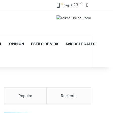
℃
23
Barra lateral
Ibagué
L
OPINIÓN
ESTILO DE VIDA
AVISOS LEGALES
Popular
Reciente