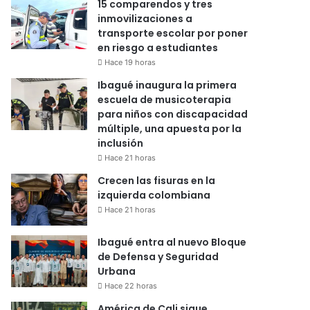
15 comparendos y tres
inmovilizaciones a
transporte escolar por poner
en riesgo a estudiantes
Hace 19 horas
Ibagué inaugura la primera
escuela de musicoterapia
para niños con discapacidad
múltiple, una apuesta por la
inclusión
Hace 21 horas
Crecen las fisuras en la
izquierda colombiana
Hace 21 horas
Ibagué entra al nuevo Bloque
de Defensa y Seguridad
Urbana
Hace 22 horas
América de Cali sigue