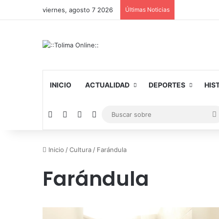
viernes, agosto 7 2026
Últimas Noticias
INICIO
ACTUALIDAD
DEPORTES
HIS
Facebook
X
YouTube
Instagram
Inicio
/
Cultura
/
Farándula
Farándula