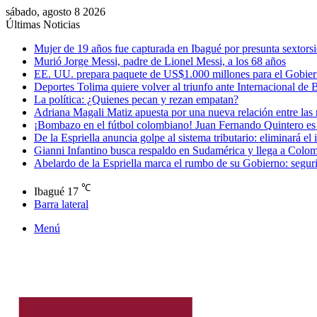
sábado, agosto 8 2026
Últimas Noticias
Mujer de 19 años fue capturada en Ibagué por presunta sextorsi
Murió Jorge Messi, padre de Lionel Messi, a los 68 años
EE. UU. prepara paquete de US$1.000 millones para el Gobiern
Deportes Tolima quiere volver al triunfo ante Internacional de 
La política: ¿Quienes pecan y rezan empatan?
Adriana Magali Matiz apuesta por una nueva relación entre las
¡Bombazo en el fútbol colombiano! Juan Fernando Quintero es
De la Espriella anuncia golpe al sistema tributario: eliminará e
Gianni Infantino busca respaldo en Sudamérica y llega a Colomb
Abelardo de la Espriella marca el rumbo de su Gobierno: segurid
℃
Ibagué
17
Barra lateral
Menú