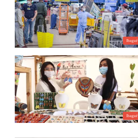
Ibagué
Ibagué