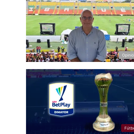
Opini
Fútb