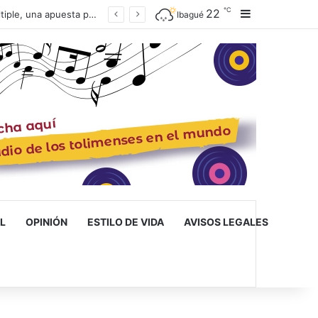
℃
22
Barra lateral
Ibagué inaugura la primera escuela de musicoterapia para niños con discapacidad múltiple, una apuesta por la inclusión
Ibagué
L
OPINIÓN
ESTILO DE VIDA
AVISOS LEGALES