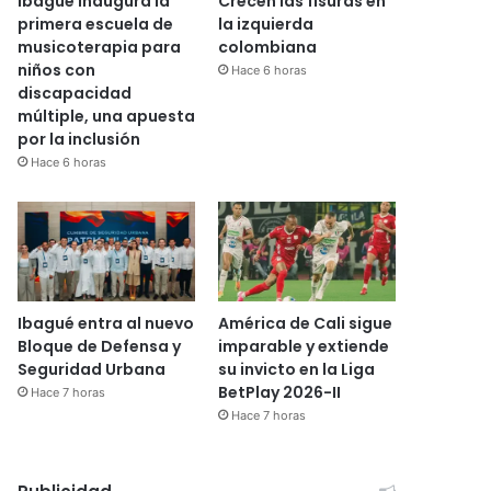
Ibagué inaugura la
Crecen las fisuras en
primera escuela de
la izquierda
musicoterapia para
colombiana
niños con
Hace 6 horas
discapacidad
múltiple, una apuesta
por la inclusión
Hace 6 horas
Ibagué entra al nuevo
América de Cali sigue
Bloque de Defensa y
imparable y extiende
Seguridad Urbana
su invicto en la Liga
BetPlay 2026-II
Hace 7 horas
Hace 7 horas