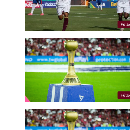
Fútb
Fútb