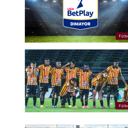
Fútb
Fútb