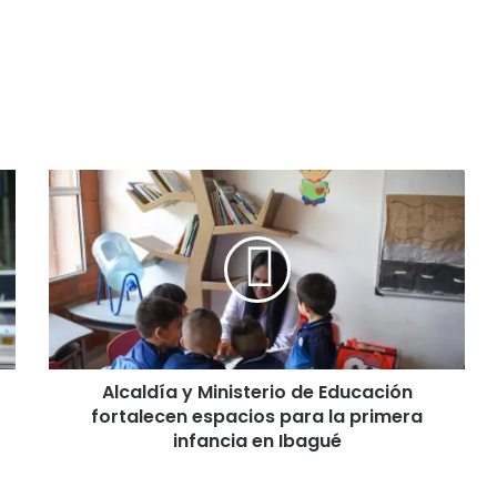
A
l
c
a
l
d
í
a
y
Alcaldía y Ministerio de Educación
M
fortalecen espacios para la primera
i
n
infancia en Ibagué
i
s