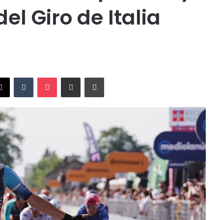
el Giro de Italia
X
Tumblr
Pocket
Compartir vía Email
Imprimir