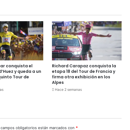
t
e
r
i
o
d
e
E
d
u
c
ar conquista el
Richard Carapaz conquista la
a
d’Huez y queda a un
etapa 18 del Tour de Francia y
c
quinto Tour de
firma otra exhibición en los
i
Alpes
ó
as
Hace 2 semanas
n
f
o
r
t
a
 campos obligatorios están marcados con
*