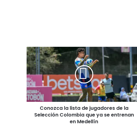
C
o
n
o
z
c
a
l
a
Conozca la lista de jugadores de la
l
Selección Colombia que ya se entrenan
i
s
en Medellín
t
a