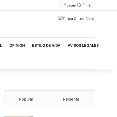
℃
18
Barra lateral
Ibagué
L
OPINIÓN
ESTILO DE VIDA
AVISOS LEGALES
Popular
Reciente