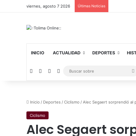
viernes, agosto 7 2026
Últimas Noticias
INICIO
ACTUALIDAD
DEPORTES
HIS
Facebook
X
YouTube
Instagram
Inicio
/
Deportes
/
Ciclismo
/
Alec Segaert sorprendió al p
Ciclismo
Alec Segaert sorp