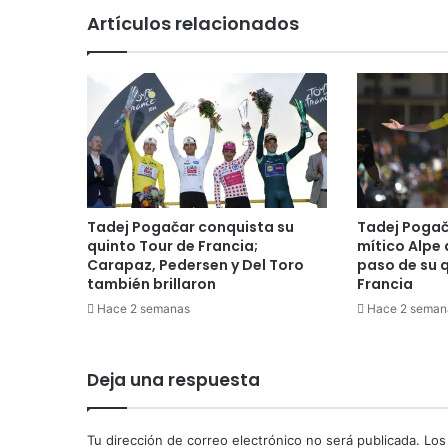
d
Artículos relacionados
e
j
u
g
a
d
o
r
e
s
Tadej Pogačar conquista su
Tadej Pogač
d
quinto Tour de Francia;
mítico Alpe 
e
Carapaz, Pedersen y Del Toro
paso de su 
l
también brillaron
Francia
a
Hace 2 semanas
Hace 2 seman
S
e
l
Deja una respuesta
e
c
c
Tu dirección de correo electrónico no será publicada.
Los