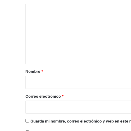
i
ó
C
n
o
C
o
m
l
e
o
n
m
b
t
i
a
a
q
r
Nombre
*
u
i
e
y
o
a
*
Correo electrónico
*
s
e
e
n
Guarda mi nombre, correo electrónico y web en este 
t
r