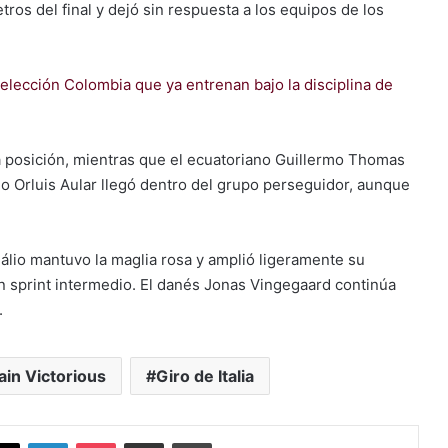
ros del final y dejó sin respuesta a los equipos de los
selección Colombia que ya entrenan bajo la disciplina de
 posición, mientras que el ecuatoriano
Guillermo Thomas
no
Orluis Aular
llegó dentro del grupo perseguidor, aunque
álio
mantuvo la maglia rosa y amplió ligeramente su
n sprint intermedio. El danés
Jonas Vingegaard
continúa
.
ain Victorious
Giro de Italia
X
LinkedIn
Pocket
Compartir vía Email
Imprimir