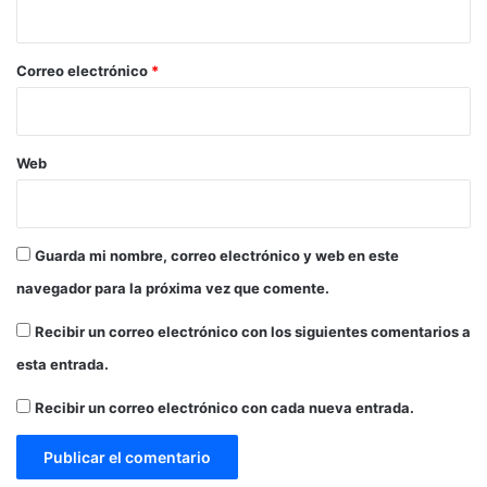
i
r
a
o
c
f
i
o
*
Correo electrónico
*
o
r
,
t
E
a
d
l
Web
u
e
c
c
a
e
c
r
Guarda mi nombre, correo electrónico y web en este
i
e
navegador para la próxima vez que comente.
ó
m
n
p
Recibir un correo electrónico con los siguientes comentarios a
,
r
D
e
esta entrada.
e
n
p
d
Recibir un correo electrónico con cada nueva entrada.
o
i
r
m
t
i