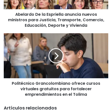
o
D
Abelardo De la Espriella anuncia nuevos
e
ministros para Justicia, Transporte, Comercio,
l
a
Educación, Deporte y Vivienda
E
s
P
p
o
r
l
i
i
e
t
l
é
l
c
a
n
a
i
n
Politécnico Grancolombiano ofrece cursos
c
u
virtuales gratuitos para fortalecer
o
n
G
emprendimientos en el Tolima
c
r
i
a
Artículos relacionados
a
n