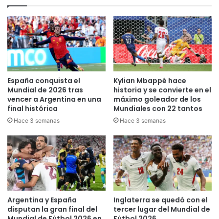
n
c
u
o
e
l
v
o
o
m
s
b
m
i
i
a
España conquista el
Kylian Mbappé hace
n
n
Mundial de 2026 tras
historia y se convierte en el
i
o
vencer a Argentina en una
máximo goleador de los
s
o
final histórica
Mundiales con 22 tantos
t
f
Hace 3 semanas
Hace 3 semanas
r
r
o
e
s
c
p
e
a
c
r
u
a
r
J
Argentina y España
Inglaterra se quedó con el
s
disputan la gran final del
tercer lugar del Mundial de
u
o
Mundial de Fútbol 2026 en
Fútbol 2026
s