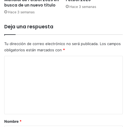
s
busca de un nuevo título
t
v
Hace 3 semanas
i
Hace 3 semanas
i
c
r
i
t
Deja una respuesta
a
u
,
a
T
l
Tu dirección de correo electrónico no será publicada.
Los campos
r
e
obligatorios están marcados con
*
a
s
n
C
g
s
r
o
p
a
m
o
t
r
u
e
t
i
n
e
t
,
o
t
C
s
a
o
p
m
r
a
Nombre
*
e
r