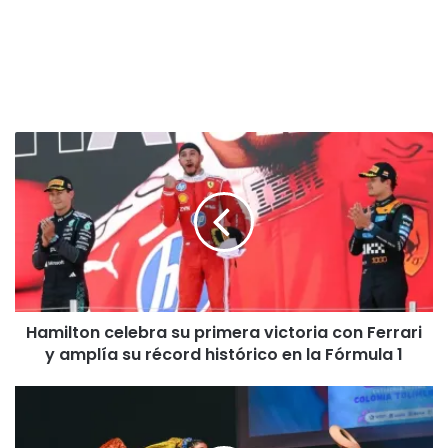
H
a
m
i
l
t
o
n
c
Hamilton celebra su primera victoria con Ferrari
e
y amplía su récord histórico en la Fórmula 1
l
e
b
J
r
u
a
v