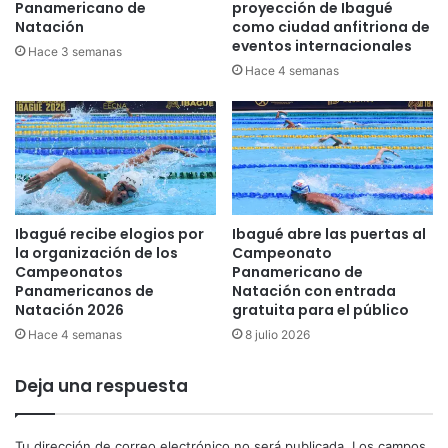
e
r
Panamericano de
proyección de Ibagué
r
o
Natación
como ciudad anfitriona de
r
eventos internacionales
n
Hace 3 semanas
a
e
Hace 4 semanas
r
n
i
e
y
l
a
C
m
o
p
n
l
c
Ibagué recibe elogios por
Ibagué abre las puertas al
í
u
la organización de los
Campeonato
a
r
Campeonatos
Panamericano de
s
s
Panamericanos de
Natación con entrada
u
o
Natación 2026
gratuita para el público
r
D
Hace 4 semanas
8 julio 2026
é
e
c
p
o
Deja una respuesta
a
r
r
d
t
h
a
Tu dirección de correo electrónico no será publicada.
Los campos