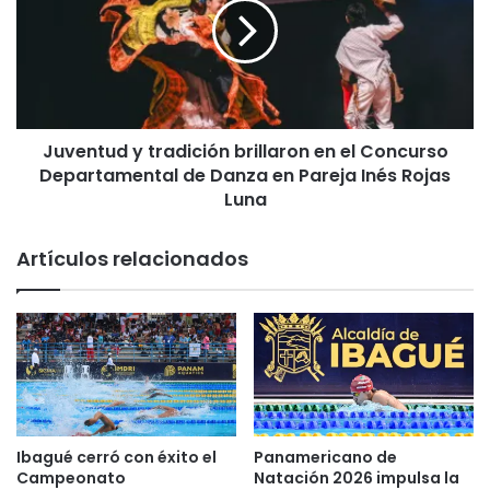
s
e
u
n
p
t
r
u
i
d
m
y
e
Juventud y tradición brillaron en el Concurso
t
r
Departamental de Danza en Pareja Inés Rojas
r
a
a
Luna
v
d
i
i
Artículos relacionados
c
c
t
i
o
ó
r
n
i
b
a
r
c
i
o
l
n
l
Ibagué cerró con éxito el
Panamericano de
F
a
Campeonato
Natación 2026 impulsa la