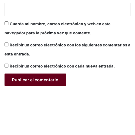
I
n
é
s
Guarda mi nombre, correo electrónico y web en este
R
navegador para la próxima vez que comente.
o
j
Recibir un correo electrónico con los siguientes comentarios a
a
esta entrada.
s
L
Recibir un correo electrónico con cada nueva entrada.
u
n
a