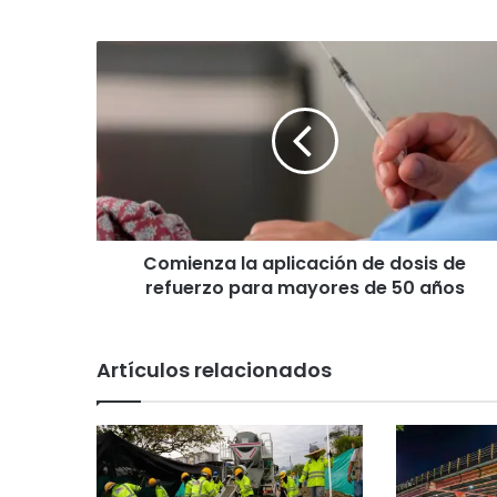
C
o
m
i
e
n
z
a
l
Comienza la aplicación de dosis de
a
refuerzo para mayores de 50 años
a
p
l
i
Artículos relacionados
c
a
c
i
ó
n