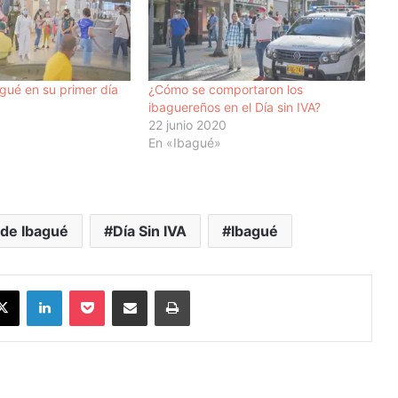
gué en su primer día
¿Cómo se comportaron los
ibaguereños en el Día sin IVA?
22 junio 2020
En «Ibagué»
 de Ibagué
Día Sin IVA
Ibagué
X
LinkedIn
Pocket
Compartir vía Email
Imprimir