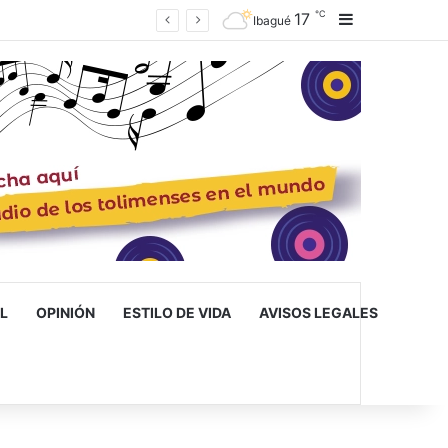
℃
17
Barra lateral
Ibagué
L
OPINIÓN
ESTILO DE VIDA
AVISOS LEGALES