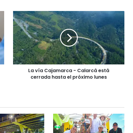
L
a
v
í
a
C
a
j
a
La vía Cajamarca - Calarcá está
m
cerrada hasta el próximo lunes
a
r
c
a
-
C
a
l
a
r