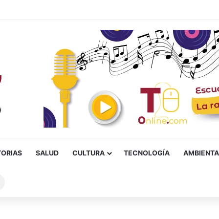
vimentación de la vía a El Salado tras más de 20 años de espera
TORIAS
SALUD
CULTURA
TECNOLOGÍA
AMBIENTA
Buscar
sobre