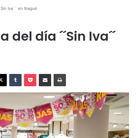
´´Sin Iva´´ en Ibagué
 del día ´´Sin Iva´´
X
Tumblr
Pocket
Compartir vía Email
Imprimir