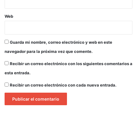
s
n
o
s
c
i
Web
h
o
o
n
e
s
Guarda mi nombre, correo electrónico y web en este
m
navegador para la próxima vez que comente.
a
y
Recibir un correo electrónico con los siguientes comentarios a
o
r
esta entrada.
e
s
Recibir un correo electrónico con cada nueva entrada.
e
n
l
a
O
T
A
N