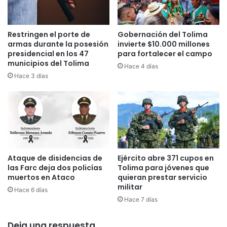
n
p
a
a
r
ñ
Restringen el porte de
Gobernación del Tolima
i
a
armas durante la posesión
invierte $10.000 millones
o
m
presidencial en los 47
para fortalecer el campo
s
a
municipios del Tolima
Hace 4 días
d
n
Hace 3 días
e
t
j
i
a
e
e
n
s
e
c
s
a
u
p
Ataque de disidencias de
Ejército abre 371 cupos en
p
las Farc deja dos policías
Tolima para jóvenes que
a
o
muertos en Ataco
quieran prestar servicio
r
s
militar
p
t
Hace 6 días
u
Hace 7 días
u
n
r
t
a
Deja una respuesta