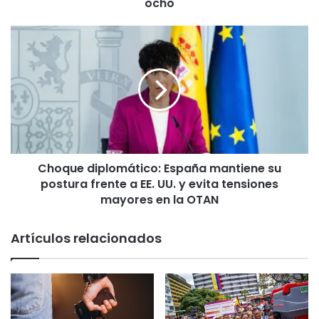
o
ocho
n
t
C
a
h
e
o
n
q
e
u
l
e
A
d
t
i
a
p
n
Choque diplomático: España mantiene su
l
a
postura frente a EE. UU. y evita tensiones
o
s
m
mayores en la OTAN
i
á
o
t
Artículos relacionados
y
i
M
c
i
o
l
:
l
E
o
s