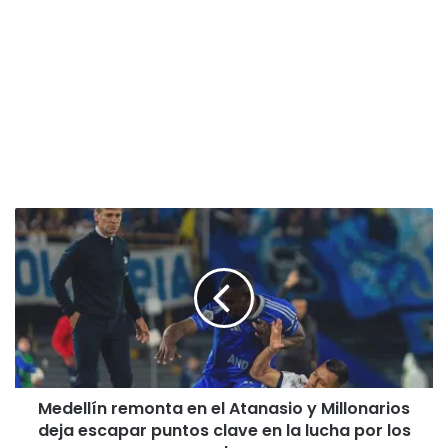
M
e
d
e
l
l
í
n
r
Medellín remonta en el Atanasio y Millonarios
e
deja escapar puntos clave en la lucha por los
m