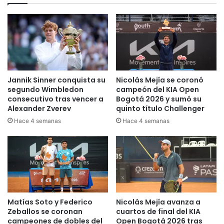
a
i
M
m
e
a
n
f
d
o
i
r
e
t
t
a
Jannik Sinner conquista su
Nicolás Mejía se coronó
a
l
segundo Wimbledon
campeón del KIA Open
c
e
consecutivo tras vencer a
Bogotá 2026 y sumó su
o
c
Alexander Zverev
quinto título Challenger
n
e
Hace 4 semanas
Hace 4 semanas
q
n
u
l
i
a
s
c
t
o
a
l
l
a
a
Matías Soto y Federico
Nicolás Mejía avanza a
b
Zeballos se coronan
cuartos de final del KIA
m
o
campeones de dobles del
Open Bogotá 2026 tras
e
r