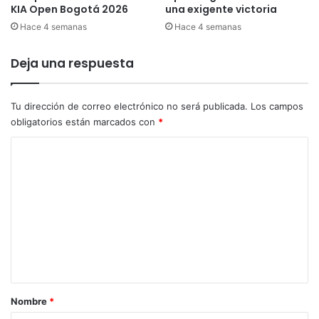
KIA Open Bogotá 2026
una exigente victoria
d
a
a
Hace 4 semanas
Hace 4 semanas
c
l
i
l
ó
Deja una respuesta
a
n
d
c
e
u
Tu dirección de correo electrónico no será publicada.
Los campos
p
l
obligatorios están marcados con
*
l
t
a
C
u
t
r
o
a
a
m
e
l
n
y
e
e
c
n
l
i
P
n
t
a
e
a
n
m
a
r
a
Nombre
*
m
t
i