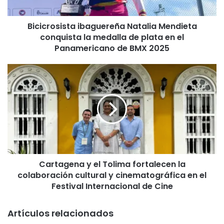
s
i
Bicicrosista ibaguereña Natalia Mendieta
s
conquista la medalla de plata en el
t
a
Panamericano de BMX 2025
i
b
C
a
a
g
r
u
t
e
a
r
g
e
e
ñ
n
a
a
N
Cartagena y el Tolima fortalecen la
y
a
colaboración cultural y cinematográfica en el
e
t
l
Festival Internacional de Cine
a
T
l
o
Artículos relacionados
i
l