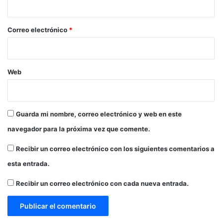
e
o
o
r
g
i
r
*
Correo electrónico
*
c
á
a
f
n
i
o
c
Web
d
a
e
e
B
n
M
e
Guarda mi nombre, correo electrónico y web en este
X
l
navegador para la próxima vez que comente.
2
F
0
e
Recibir un correo electrónico con los siguientes comentarios a
2
s
5
t
esta entrada.
i
v
Recibir un correo electrónico con cada nueva entrada.
a
l
I