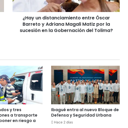
i
s
¿Hay un distanciamiento entre Óscar
t
Barreto y Adriana Magali Matiz por la
a
n
sucesión en la Gobernación del Tolima?
c
i
a
m
i
e
n
t
o
e
n
t
r
dos y tres
Ibagué entra al nuevo Bloque de
e
iones a transporte
Defensa y Seguridad Urbana
Ó
poner en riesgo a
Hace 2 días
s