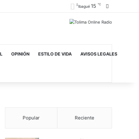
℃
15
Barra lateral
Ibagué
L
OPINIÓN
ESTILO DE VIDA
AVISOS LEGALES
Popular
Reciente