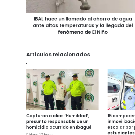
e
u
IBAL hace un llamado al ahorro de agua
n
ante altas temperaturas y la llegada del
l
l
fenómeno de El Niño
a
m
a
Artículos relacionados
d
o
a
l
a
h
o
r
r
o
Capturan a alias ‘Humildad’,
15 comparen
d
presunto responsable de un
inmovilizac
e
homicidio ocurrido en Ibagué
escolar por 
a
estudiantes
Hace 17 horas