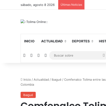
sábado, agosto 8 2026
Últimas Noticias
INICIO
ACTUALIDAD
DEPORTES
HIS
Facebook
X
YouTube
Instagram
Inicio
/
Actualidad
/
Ibagué
/
Comfenalco Tolima entre las
Colombia
Ibagué
Comfenalco Tolim