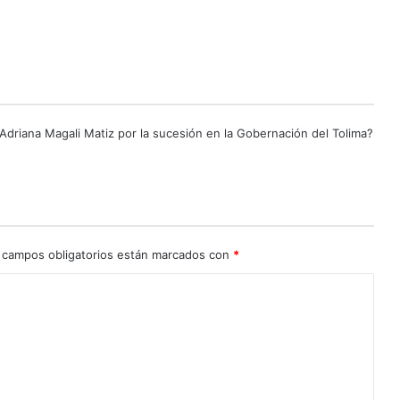
c
a
r
B
a
r
r
Adriana Magali Matiz por la sucesión en la Gobernación del Tolima?
e
t
o
y
A
d
r
 campos obligatorios están marcados con
*
i
a
n
a
M
a
g