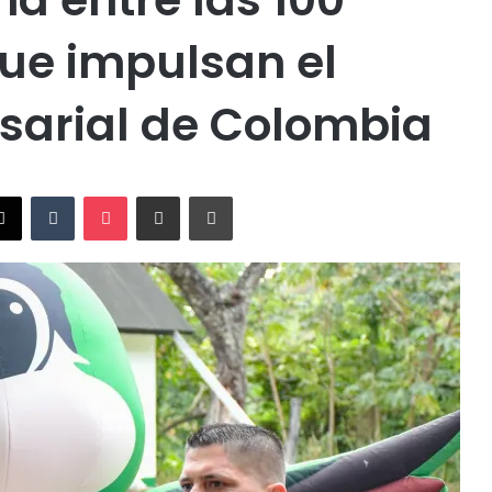
ue impulsan el
sarial de Colombia
X
Tumblr
Pocket
Compartir vía Email
Imprimir