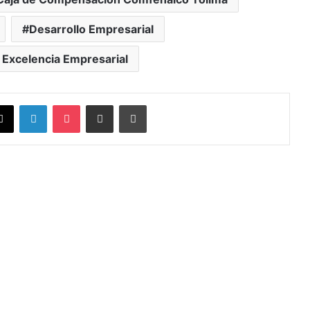
Desarrollo Empresarial
 Excelencia Empresarial
X
LinkedIn
Pocket
Compartir vía Email
Imprimir