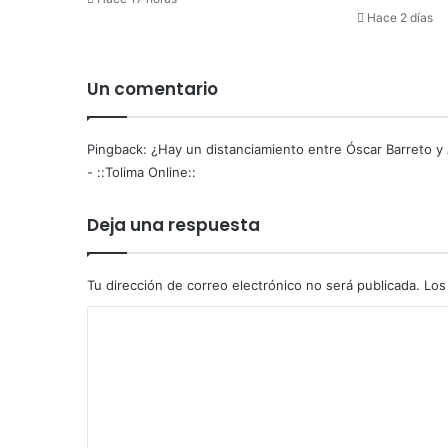
g
Hace 2 días
u
a
a
Un comentario
n
t
e
Pingback:
¿Hay un distanciamiento entre Óscar Barreto y 
a
- ::Tolima Online::
l
t
Deja una respuesta
a
s
t
e
Tu dirección de correo electrónico no será publicada.
Los
m
C
p
e
o
r
m
a
t
e
u
n