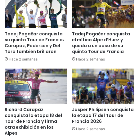
o
t
n
e
a
t
t
o
e
l
Tadej Pogačar conquista
Tadej Pogačar conquista
n
i
su quinto Tour de Francia;
el mítico Alpe d’Huez y
d
m
Carapaz, Pedersen y Del
queda a un paso de su
i
Toro también brillaron
quinto Tour de Francia
e
d
n
Hace 2 semanas
Hace 2 semanas
o
s
s
e
p
q
o
u
r
e
l
c
o
o
Richard Carapaz
Jasper Philipsen conquista
s
n
conquista la etapa 18 del
la etapa 17 del Tour de
B
q
Tour de Francia y firma
Francia 2026
o
u
otra exhibición en los
m
Hace 2 semanas
i
Alpes
b
s