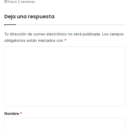
Hace 2 semanas
e
t
r
ó
o
l
Deja una respuesta
s
a
d
o
Tu dirección de correo electrónico no será publicada.
Los campos
m
obligatorios están marcados con
*
a
C
c
l
o
á
m
s
i
e
c
n
a
t
e
n
a
E
r
s
Nombre
*
t
i
a
o