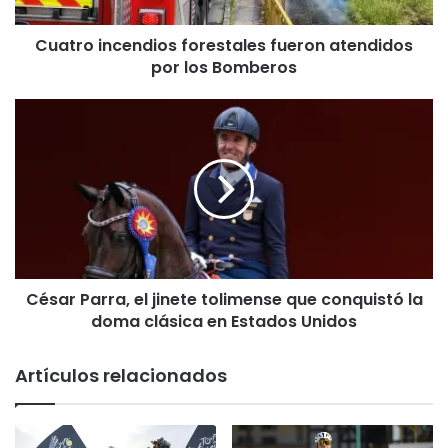
n
c
Cuatro incendios forestales fueron atendidos
e
por los Bomberos
n
d
i
C
o
é
s
s
f
a
o
r
r
P
e
a
s
r
t
r
a
César Parra, el jinete tolimense que conquistó la
a
l
doma clásica en Estados Unidos
,
e
e
s
l
Artículos relacionados
f
j
u
i
e
n
r
e