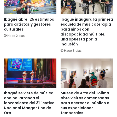
d
e
e
g
c
o
i
b
Ibagué abre 125 estímulos
Ibagué inaugura la primera
s
i
para artistas y gestores
escuela de musicoterapia
i
e
culturales
para niños con
v
discapacidad múltiple,
r
Hace 2 días
una apuesta por la
a
n
inclusión
c
a
o
Hace 3 días
n
t
r
e
s
d
u
Ibagué se viste de música
Museo de Arte del Tolima
e
andina: arranca el
abre visitas comentadas
l
lanzamiento del 31 Festival
para acercar al público a
o
Nacional Mangostino de
sus exposiciones
s
Oro
temporales
d