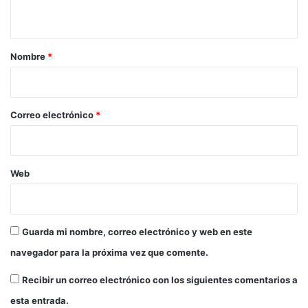
t
t
e
a
l
u
r
Nombre
*
n
i
e
s
o
*
Correo electrónico
*
Web
Guarda mi nombre, correo electrónico y web en este
navegador para la próxima vez que comente.
Recibir un correo electrónico con los siguientes comentarios a
esta entrada.