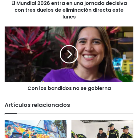
El Mundial 2026 entra en una jornada decisiva
2
con tres duelos de eliminación directa este
0
2
lunes
6
e
C
n
o
t
n
r
l
a
o
e
s
n
b
u
a
n
n
a
Con los bandidos no se gobierna
d
j
i
o
d
Artículos relacionados
r
o
n
s
a
n
d
o
a
s