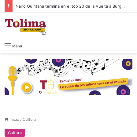
Mujer de 19 años fue capturada en Ibagué por presunta sextorsión: exigía $25 millones
Menú
Inicio
/
Cultura
Cultura