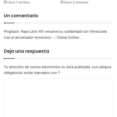
Hace 1 semana
Hace 2 semanas
e
e
Un comentario
l
i
m
Pingback:
Papa León XIV renueva su solidaridad con Venezuela
i
n
tras el devastador terremoto - ::Tolima Online::
a
c
Deja una respuesta
i
ó
n
Tu dirección de correo electrónico no será publicada.
Los campos
d
obligatorios están marcados con
*
i
r
C
e
o
c
t
m
a
e
e
n
s