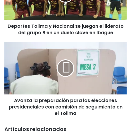
t
e
s
T
Deportes Tolima y Nacional se juegan el liderato
o
del grupo B en un duelo clave en Ibagué
l
i
m
A
a
v
y
a
N
n
a
z
c
a
i
l
o
a
n
p
a
Avanza la preparación para las elecciones
r
l
presidenciales con comisión de seguimiento en
e
s
p
el Tolima
e
a
j
r
Artículos relacionados
u
a