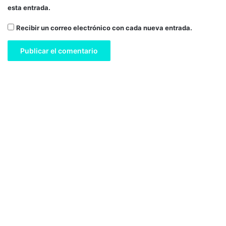
esta entrada.
o
l
Recibir un correo electrónico con cada nueva entrada.
i
m
a