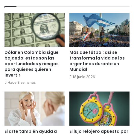
e
c
g
i
a
ó
n
n
e
p
l
a
l
r
i
a
Dólar en Colombia sigue
Más que fútbol: así se
d
l
bajando: estas son las
transforma la vida de los
e
a
oportunidades y riesgos
argentinos durante un
r
s
para quienes quieren
Mundial
a
invertir
e
18 junio 2026
t
l
Hace 3 semanas
o
e
d
c
e
c
l
i
g
o
r
n
u
e
El arte también ayuda a
El lujo relojero apuesta por
p
s