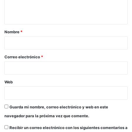
g
s
n
u
i
t
é
ó
n
a
d
r
Nombre
*
e
i
s
e
o
g
*
Correo electrónico
*
u
i
m
i
Web
e
n
t
o
Guarda mi nombre, correo electrónico y web en este
e
n
navegador para la próxima vez que comente.
e
l
Recibir un correo electrónico con los siguientes comentarios a
T