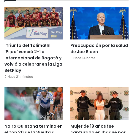
¡Triunfo del Tolima! El
Preocupación por la salud
‘Pijao’ venció 2-1 a
de Joe Biden
Internacional de Bogotá y
Hace 14 horas
volvió a celebrar en la Liga
BetPlay
Hace 21 minutos
Nairo Quintana termina en
Mujer de 19 años fue
el top 20 de la Vuelta a
capturada en Ibagué por