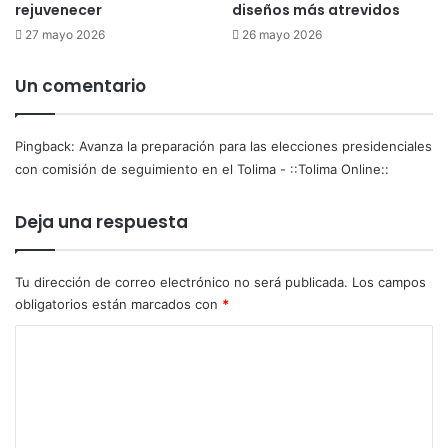
rejuvenecer
diseños más atrevidos
o
p
B
r
27 mayo 2026
26 mayo 2026
e
e
n
s
Un comentario
u
i
n
d
d
e
Pingback:
Avanza la preparación para las elecciones presidenciales
u
n
con comisión de seguimiento en el Tolima - ::Tolima Online::
e
c
l
i
Deja una respuesta
o
a
c
l
l
e
Tu dirección de correo electrónico no será publicada.
Los campos
a
s
obligatorios están marcados con
*
v
c
e
o
C
e
n
n
o
c
I
o
m
b
m
e
a
i