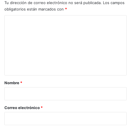
Tu dirección de correo electrónico no será publicada.
Los campos
obligatorios están marcados con
*
C
o
m
e
n
t
a
r
Nombre
*
i
o
*
Correo electrónico
*