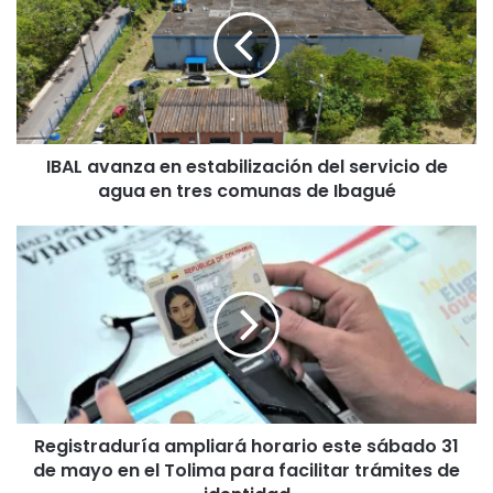
en
estabilización
del
servicio
de
agua
en
IBAL avanza en estabilización del servicio de
tres
comunas
agua en tres comunas de Ibagué
de
Ibagué
Registraduría
ampliará
horario
este
sábado
31
de
mayo
en
Registraduría ampliará horario este sábado 31
el
Tolima
de mayo en el Tolima para facilitar trámites de
para