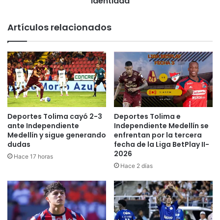
identidad
facilitar
trámites
Artículos relacionados
de
identidad
Deportes Tolima cayó 2-3
Deportes Tolima e
ante Independiente
Independiente Medellín se
Medellín y sigue generando
enfrentan por la tercera
dudas
fecha de la Liga BetPlay II-
2026
Hace 17 horas
Hace 2 días