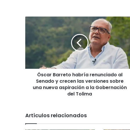
Ó
s
c
a
r
B
a
r
r
Óscar Barreto habría renunciado al
e
Senado y crecen las versiones sobre
t
o
una nueva aspiración a la Gobernación
h
del Tolima
a
b
r
Artículos relacionados
í
a
r