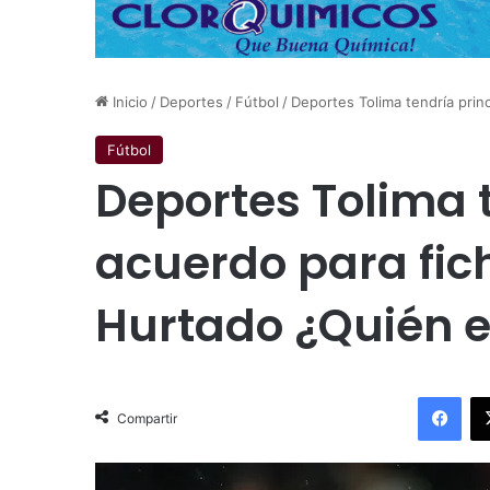
Inicio
/
Deportes
/
Fútbol
/
Deportes Tolima tendría prin
Fútbol
Deportes Tolima t
acuerdo para fic
Hurtado ¿Quién 
Facebook
Compartir