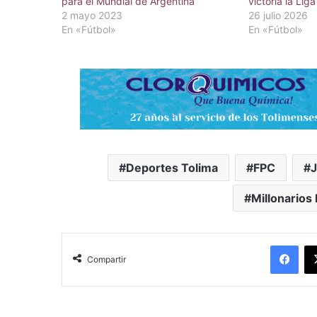
para el Mundial de Argentina
victoria la Lig
2 mayo 2023
26 julio 2026
En «Fútbol»
En «Fútbol»
Deportes Tolima
FPC
J
Millonarios
Facebook
Compartir