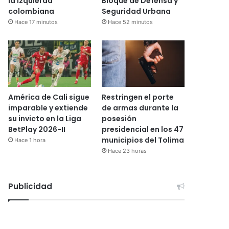
la izquierda
Bloque de Defensa y
colombiana
Seguridad Urbana
Hace 17 minutos
Hace 52 minutos
América de Cali sigue
Restringen el porte
imparable y extiende
de armas durante la
su invicto en la Liga
posesión
BetPlay 2026-II
presidencial en los 47
municipios del Tolima
Hace 1 hora
Hace 23 horas
Publicidad