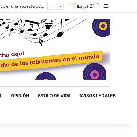
℃
21
Barra lateral
Ibagué
L
OPINIÓN
ESTILO DE VIDA
AVISOS LEGALES