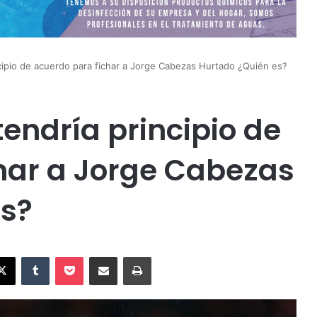
cipio de acuerdo para fichar a Jorge Cabezas Hurtado ¿Quién es?
endría principio de
har a Jorge Cabezas
es?
X
Tumblr
Pocket
Compartir vía Email
Imprimir