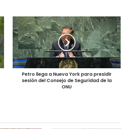
P
e
t
r
o
l
l
e
g
Petro llega a Nueva York para presidir
a
sesión del Consejo de Seguridad de la
a
N
ONU
u
e
v
a
Y
o
r