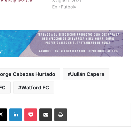
a BetPlay II-2026
3 agosto 2021
En «Fútbol»
orge Cabezas Hurtado
Julián Capera
 FC
Watford FC
X
LinkedIn
Pocket
Compartir vía Email
Imprimir