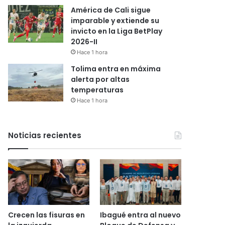
América de Cali sigue
imparable y extiende su
invicto en la Liga BetPlay
2026-II
Hace 1 hora
Tolima entra en máxima
alerta por altas
temperaturas
Hace 1 hora
Noticias recientes
Crecen las fisuras en
Ibagué entra al nuevo