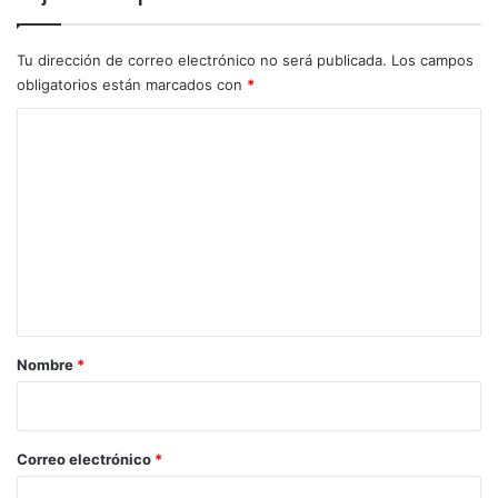
Tu dirección de correo electrónico no será publicada.
Los campos
obligatorios están marcados con
*
C
o
m
e
n
t
a
r
Nombre
*
i
o
*
Correo electrónico
*