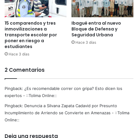
o
s
n
t
o
o
15 comparendos y tres
Ibagué entra al nuevo
r
d
inmovilizaciones a
Bloque de Defensa y
o
i
transporte escolar por
Seguridad Urbana
A
c
poner en riesgo a
Hace 3 días
d
e
estudiantes
a
n
Hace 3 días
p
l
t
o
a
2 Comentarios
s
d
e
o
x
Pingback:
¿Es recomendable correr con gripa? Esto dicen los
p
e
expertos - ::Tolima Online::
r
Pingback:
Denuncia a Silvana Zapata Cadavid por Presunto
t
Incumplimiento de Arriendo se Convierte en Amenazas - ::Tolima
o
Online::
s
Deja una respuesta