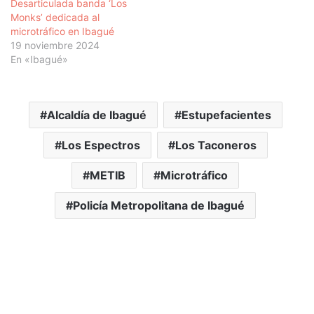
Desarticulada banda ‘Los
Monks’ dedicada al
microtráfico en Ibagué
19 noviembre 2024
En «Ibagué»
Alcaldía de Ibagué
Estupefacientes
Los Espectros
Los Taconeros
METIB
Microtráfico
Policía Metropolitana de Ibagué