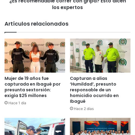
¿Es recomendable correr con gripa? Esto dicen
n
o
los expertos
d
I
a
n
b
Artículos relacionados
t
l
e
e
r
c
c
o
l
r
u
r
b
e
e
r
s
c
Mujer de 19 años fue
Capturan a alias
d
o
capturada en Ibagué por
‘Humildad’, presunto
e
n
presunta sextorsión:
responsable de un
F
exigía $25 millones
homicidio ocurrido en
g
Ibagué
ú
r
Hace 1 día
t
i
Hace 2 días
b
p
o
a
l
?
S
E