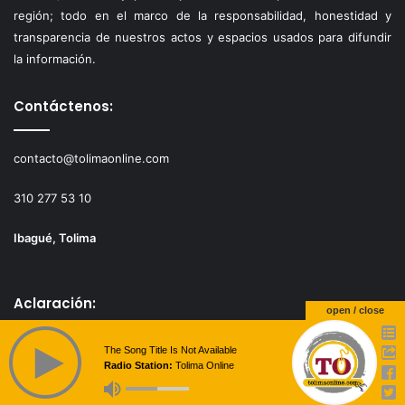
región; todo en el marco de la responsabilidad, honestidad y
transparencia de nuestros actos y espacios usados para difundir
la información.
Contáctenos:
contacto@tolimaonline.com
310 277 53 10
Ibagué, Tolima
Aclaración:
open / close
The Song Title Is Not Available
Los editores de TolimaOnline.com, los podrán identificar
Radio Station:
Tolima Online
claramente en cada uno de sus artículos y ejercerán su actividad
con total libertad, pero siempre guardando el debido respeto en
Facebook
X
WhatsApp
Telegram
Viber