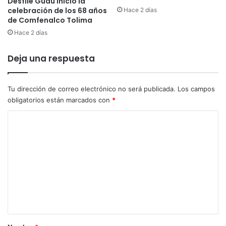
Desfile Guau inició la
1
r
celebración de los 68 años
Hace 2 días
9
a
de Comfenalco Tolima
e
a
n
Hace 2 días
s
e
e
l
g
Deja una respuesta
T
u
o
r
l
a
Tu dirección de correo electrónico no será publicada.
Los campos
i
r
obligatorios están marcados con
*
m
l
a
C
a
g
o
r
m
a
t
e
u
n
i
d
t
a
a
d
r
e