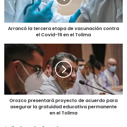
c
ó
l
a
Arrancó la tercera etapa de vacunación contra
t
el Covid-19 en el Tolima
e
r
c
O
e
r
r
o
a
z
e
c
t
o
a
p
p
r
a
e
d
Orozco presentará proyecto de acuerdo para
s
e
asegurar la gratuidad educativa permanente
e
v
n
en el Tolima
a
t
c
a