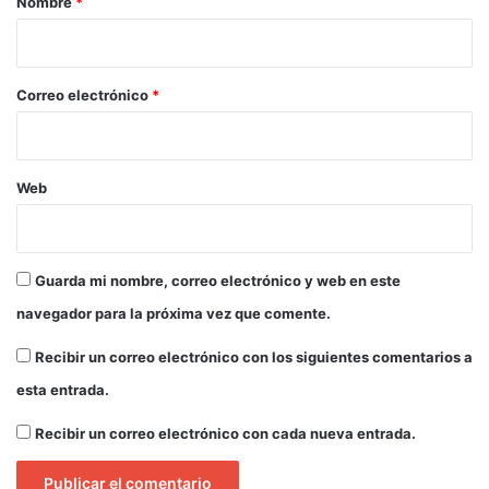
Nombre
*
d
i
u
o
c
a
*
Correo electrónico
*
t
i
v
a
Web
p
e
r
m
Guarda mi nombre, correo electrónico y web en este
a
navegador para la próxima vez que comente.
n
e
Recibir un correo electrónico con los siguientes comentarios a
n
t
esta entrada.
e
e
Recibir un correo electrónico con cada nueva entrada.
n
e