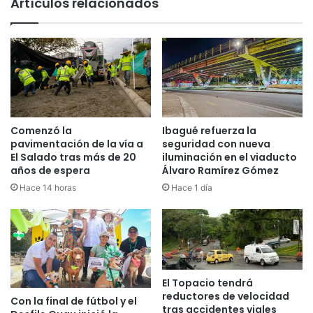
Artículos relacionados
u
r
n
á
a
p
c
r
i
o
ó
y
n
e
c
c
o
t
Comenzó la
Ibagué refuerza la
n
o
pavimentación de la vía a
seguridad con nueva
t
d
El Salado tras más de 20
iluminación en el viaducto
r
e
años de espera
Álvaro Ramírez Gómez
a
a
Hace 14 horas
Hace 1 día
e
c
l
u
C
e
o
r
v
d
i
o
El Topacio tendrá
d
p
reductores de velocidad
-
Con la final de fútbol y el
a
tras accidentes viales