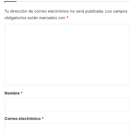
Tu dirección de correo electrónico no será publicada.
Los campos
obligatorios están marcados con
*
C
o
m
e
n
t
a
r
Nombre
*
i
o
*
Correo electrónico
*