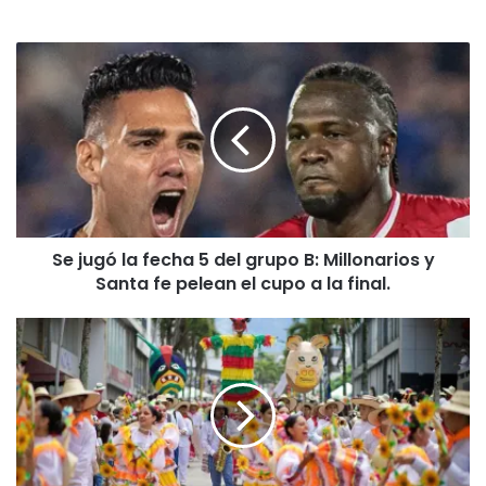
Se
jugó
la
fecha
5
del
grupo
B:
Millonarios
Se jugó la fecha 5 del grupo B: Millonarios y
y
Santa
Santa fe pelean el cupo a la final.
fe
pelean
Se
el
busca
cupo
personal
a
para
la
trabajar
final.
en
el