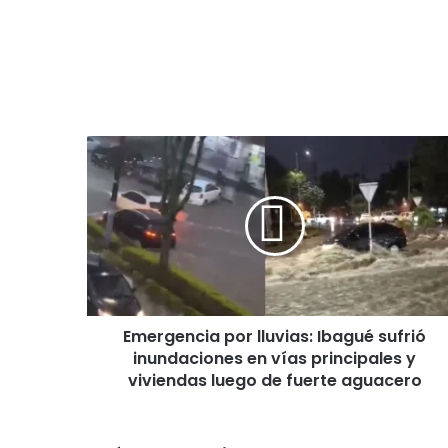
E
m
e
r
g
e
n
c
i
Emergencia por lluvias: Ibagué sufrió
a
inundaciones en vías principales y
p
o
viviendas luego de fuerte aguacero
r
l
l