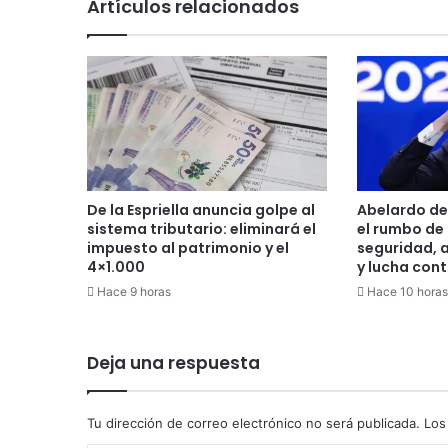
Artículos relacionados
u
v
i
a
s
:
I
b
a
g
De la Espriella anuncia golpe al
Abelardo de 
u
sistema tributario: eliminará el
el rumbo de
é
impuesto al patrimonio y el
seguridad, 
s
4×1.000
y lucha cont
u
Hace 9 horas
Hace 10 horas
f
r
i
Deja una respuesta
ó
i
n
Tu dirección de correo electrónico no será publicada.
Los
u