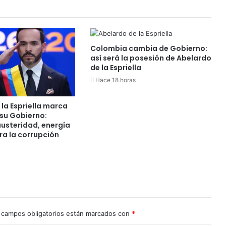
:
D
e
p
Colombia cambia de Gobierno:
o
así será la posesión de Abelardo
r
de la Espriella
t
Hace 18 horas
e
s
T
la Espriella marca
o
 su Gobierno:
l
austeridad, energía
i
ra la corrupción
m
a
s
u
e
ñ
a
 campos obligatorios están marcados con
*
c