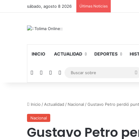
sábado, agosto 8 2026
Últimas Noticias
INICIO
ACTUALIDAD
DEPORTES
HIS
Facebook
X
YouTube
Instagram
Inicio
/
Actualidad
/
Nacional
/
Gustavo Petro perdió punt
Nacional
Gustavo Petro pe