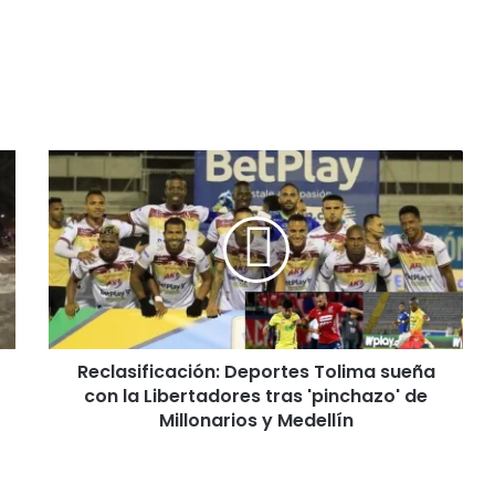
R
e
c
l
a
s
i
f
i
Reclasificación: Deportes Tolima sueña
c
con la Libertadores tras 'pinchazo' de
a
c
Millonarios y Medellín
i
ó
n