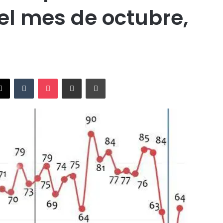
el mes de octubre,
X
Tumblr
Pocket
Compartir vía Email
Imprimir