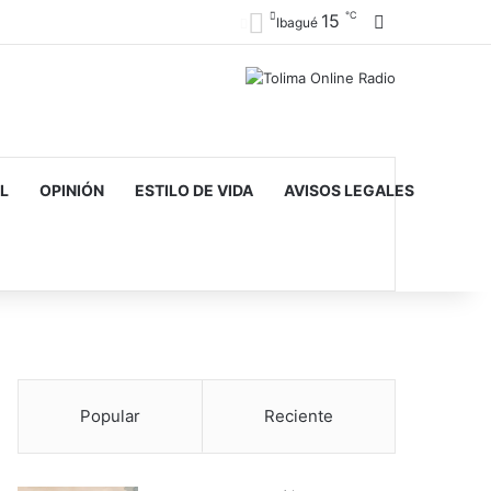
℃
15
Barra lateral
Ibagué
L
OPINIÓN
ESTILO DE VIDA
AVISOS LEGALES
Popular
Reciente