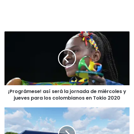
¡
P
r
o
g
r
á
m
e
¡Prográmese! así será la jornada de miércoles y
s
jueves para los colombianos en Tokio 2020
e
!
a
S
s
e
í
a
s
m