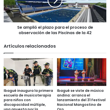
e
p
r
l
á
i
l
ó
a
e
j
Se amplió el plazo para el proceso de
l
o
observación de las Piscinas de la 42
p
r
l
n
a
Artículos relacionados
a
z
d
o
a
p
d
a
e
r
m
a
i
e
é
l
r
p
Ibagué inaugura la primera
Ibagué se viste de música
c
r
escuela de musicoterapia
andina: arranca el
o
o
para niños con
lanzamiento del 31 Festival
l
discapacidad múltiple,
Nacional Mangostino de
c
una apuesta por la
Oro
e
e