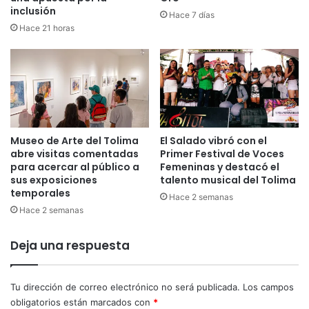
inclusión
s
s
Hace 7 días
y
o
Hace 21 horas
j
d
u
e
e
o
v
b
e
s
s
e
p
r
Museo de Arte del Tolima
El Salado vibró con el
a
v
abre visitas comentadas
Primer Festival de Voces
r
a
para acercar al público a
Femeninas y destacó el
a
c
sus exposiciones
talento musical del Tolima
l
i
temporales
Hace 2 semanas
o
ó
Hace 2 semanas
s
n
c
d
Deja una respuesta
o
e
l
l
o
a
Tu dirección de correo electrónico no será publicada.
Los campos
m
s
b
obligatorios están marcados con
*
P