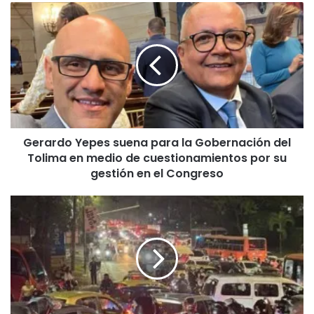
G
e
r
a
r
d
o
Y
e
Gerardo Yepes suena para la Gobernación del
p
Tolima en medio de cuestionamientos por su
e
s
gestión en el Congreso
s
u
C
e
a
n
o
a
s
p
v
a
i
r
a
a
l