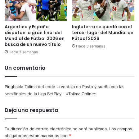
d
e
o
n
l
m
a
e
Argentina y España
Inglaterra se quedó con el
s
disputan la gran final del
tercer lugar del Mundial de
d
a
Mundial de Fútbol 2026 en
Fútbol 2026
i
l
busca de un nuevo título
o
Hace 3 semanas
i
d
Hace 3 semanas
d
e
a
c
d
Un comentario
u
e
e
l
s
s
Pingback:
Tolima defiende la ventaja en Pasto y sueña con las
t
e
semifinales de la Liga BetPlay - ::Tolima Online::
i
c
o
r
Deja una respuesta
n
e
a
t
m
a
Tu dirección de correo electrónico no será publicada.
Los campos
i
r
obligatorios están marcados con
*
e
i