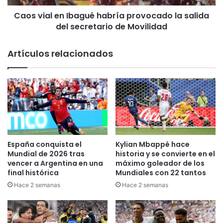
l
e
a
Caos vial en Ibagué habría provocado la salida
n
G
del secretario de Movilidad
I
o
b
b
a
Artículos relacionados
e
g
r
u
n
é
a
h
c
a
i
b
ó
r
n
í
d
a
España conquista el
Kylian Mbappé hace
e
p
Mundial de 2026 tras
historia y se convierte en el
l
r
vencer a Argentina en una
máximo goleador de los
T
final histórica
Mundiales con 22 tantos
o
o
v
Hace 2 semanas
Hace 2 semanas
l
o
i
c
m
a
a