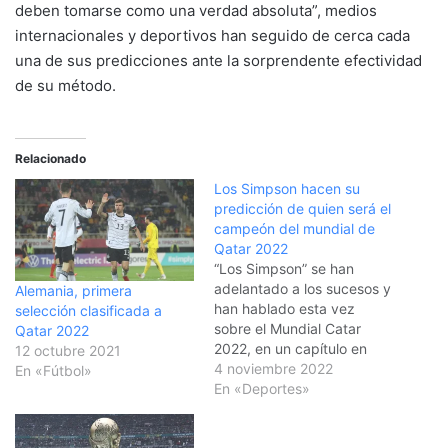
deben tomarse como una verdad absoluta”, medios
internacionales y deportivos han seguido de cerca cada
una de sus predicciones ante la sorprendente efectividad
de su método.
Relacionado
Los Simpson hacen su
predicción de quien será el
campeón del mundial de
Qatar 2022
“Los Simpson” se han
adelantado a los sucesos y
Alemania, primera
han hablado esta vez
selección clasificada a
sobre el Mundial Catar
Qatar 2022
2022, en un capítulo en
12 octubre 2021
donde predicen el final de
4 noviembre 2022
En «Fútbol»
la Copa Mundo años antes
En «Deportes»
de que incluso esta sea
anunciada. En el episodio