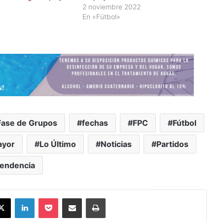
2 noviembre 2022
En «Fútbol»
Fase de Grupos
fechas
FPC
Fútbol
ayor
Lo Último
Noticias
Partidos
tendencia
X
LinkedIn
Pocket
Compartir vía Email
Imprimir