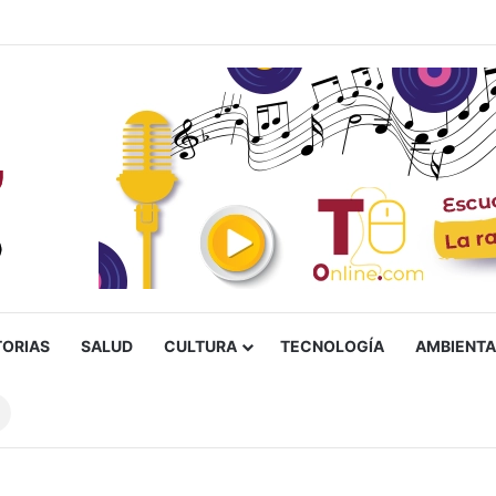
lias ‘Humildad’, presunto responsable de un homicidio ocurrido en Ibag
TORIAS
SALUD
CULTURA
TECNOLOGÍA
AMBIENTA
Buscar
sobre