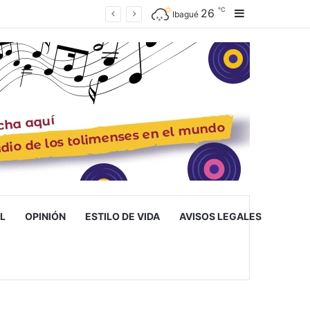
℃
26
Barra lateral
ué
Ibagué
L
OPINIÓN
ESTILO DE VIDA
AVISOS LEGALES