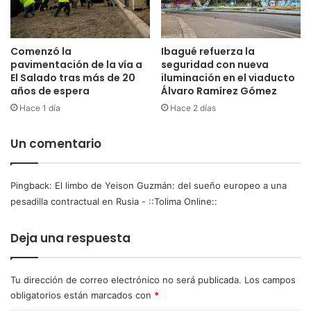
t
u
i
r
v
o
Comenzó la
Ibagué refuerza la
o
p
pavimentación de la vía a
seguridad con nueva
s
e
El Salado tras más de 20
iluminación en el viaducto
d
o
años de espera
Álvaro Ramírez Gómez
e
a
Hace 1 día
Hace 2 días
m
u
o
n
v
a
Un comentario
i
p
l
e
i
s
Pingback:
El limbo de Yeison Guzmán: del sueño europeo a una
d
a
pesadilla contractual en Rusia - ::Tolima Online::
a
d
d
i
Deja una respuesta
d
l
u
l
r
a
Tu dirección de correo electrónico no será publicada.
Los campos
a
c
obligatorios están marcados con
*
n
o