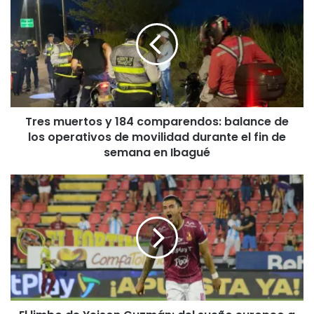
r
e
s
m
u
e
r
t
Tres muertos y 184 comparendos: balance de
o
los operativos de movilidad durante el fin de
s
y
semana en Ibagué
1
8
E
4
l
c
l
o
i
m
m
p
b
a
o
r
d
e
e
n
Y