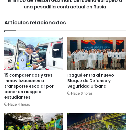
El limbo de Yeison Guzmán: del sueño europeo a
d
una pesadilla contractual en Rusia
e
o
i
s
s
Artículos relacionados
:
o
b
n
a
G
l
u
a
z
n
m
c
á
e
n
d
:
15 comparendos y tres
Ibagué entra al nuevo
e
d
inmovilizaciones a
Bloque de Defensa y
l
e
transporte escolar por
Seguridad Urbana
o
poner en riesgo a
l
Hace 6 horas
s
estudiantes
s
o
u
Hace 4 horas
p
e
e
ñ
r
o
a
e