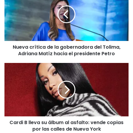
de
la
gobernadora
del
Tolima,
Adriana
Matíz
Nueva crítica de la gobernadora del Tolima,
hacia
el
Adriana Matíz hacia el presidente Petro
presidente
Petro
Cardi
B
lleva
su
álbum
al
asfalto:
vende
copias
Cardi B lleva su álbum al asfalto: vende copias
por
las
por las calles de Nueva York