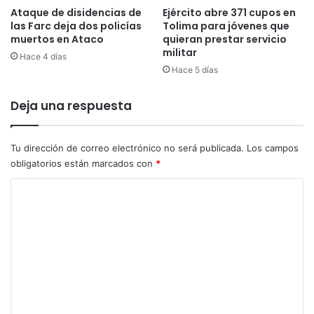
Ataque de disidencias de
Ejército abre 371 cupos en
las Farc deja dos policías
Tolima para jóvenes que
muertos en Ataco
quieran prestar servicio
militar
Hace 4 días
Hace 5 días
Deja una respuesta
Tu dirección de correo electrónico no será publicada.
Los campos
obligatorios están marcados con
*
C
o
m
e
n
t