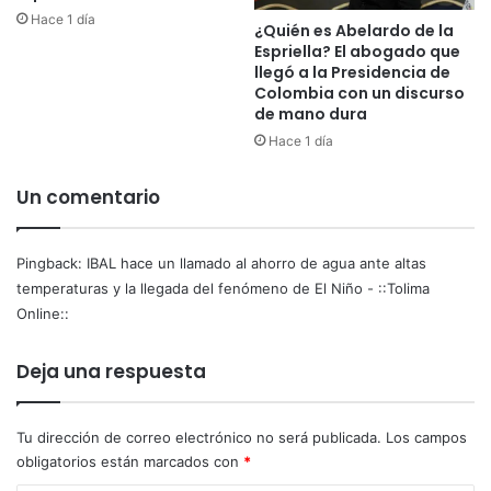
u
e
Hace 1 día
¿Quién es Abelardo de la
m
a
Espriella? El abogado que
p
l
llegó a la Presidencia de
l
t
Colombia con un discurso
i
a
de mano dura
r
s
Hace 1 día
e
t
l
e
n
Un comentario
m
u
p
e
e
v
r
Pingback:
IBAL hace un llamado al ahorro de agua ante altas
o
a
temperaturas y la llegada del fenómeno de El Niño - ::Tolima
p
t
Online::
i
u
c
r
Deja una respuesta
o
a
y
s
p
y
Tu dirección de correo electrónico no será publicada.
Los campos
l
l
obligatorios están marcados con
*
a
a
c