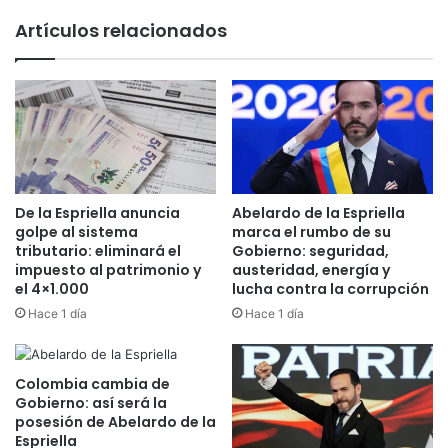
i
m
Artículos relacionados
n
a
i
d
c
o
i
a
a
l
s
a
a
h
n
o
c
r
De la Espriella anuncia
Abelardo de la Espriella
i
r
golpe al sistema
marca el rumbo de su
o
o
tributario: eliminará el
Gobierno: seguridad,
n
d
impuesto al patrimonio y
austeridad, energía y
e
el 4×1.000
lucha contra la corrupción
e
s
a
Hace 1 día
Hace 1 día
p
g
o
u
r
a
Colombia cambia de
i
a
Gobierno: así será la
n
n
posesión de Abelardo de la
c
t
Espriella