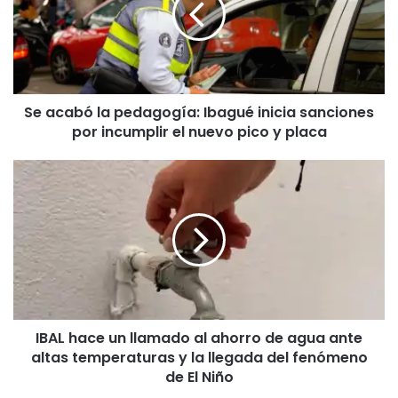
a
b
ó
l
a
Se acabó la pedagogía: Ibagué inicia sanciones
p
por incumplir el nuevo pico y placa
e
d
a
I
g
B
o
A
g
L
í
h
a
a
:
c
I
e
b
u
a
IBAL hace un llamado al ahorro de agua ante
n
g
altas temperaturas y la llegada del fenómeno
l
u
l
de El Niño
é
a