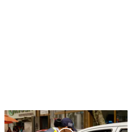
S
e
a
c