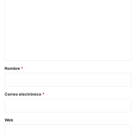
l
C
a
l
o
e
g
m
a
e
d
a
n
d
t
e
a
l
f
r
Nombre
*
e
i
n
ó
o
m
*
Correo electrónico
*
e
n
o
d
Web
e
E
l