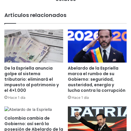
l
i
a
d
Artículos relacionados
c
e
a
d
s
e
a
l
a
M
B
u
r
n
a
d
s
i
De la Espriella anuncia
Abelardo de la Espriella
i
a
golpe al sistema
marca el rumbo de su
l
l
tributario: eliminará el
Gobierno: seguridad,
!
2
impuesto al patrimonio y
austeridad, energía y
el 4×1.000
lucha contra la corrupción
0
2
Hace 1 día
Hace 1 día
6
t
r
Colombia cambia de
a
Gobierno: así será la
s
posesión de Abelardo de la