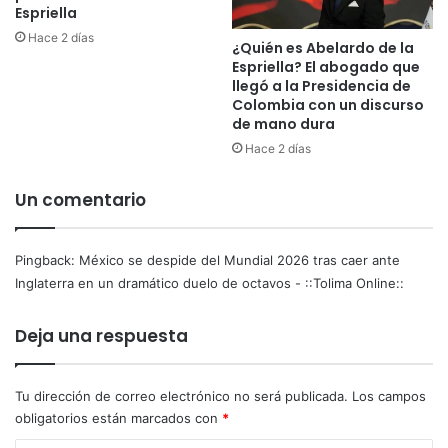
c
Espriella
a
Hace 2 días
¿Quién es Abelardo de la
e
Espriella? El abogado que
r
llegó a la Presidencia de
a
Colombia con un discurso
n
de mano dura
t
Hace 2 días
e
I
Un comentario
n
g
l
a
Pingback:
México se despide del Mundial 2026 tras caer ante
t
Inglaterra en un dramático duelo de octavos - ::Tolima Online::
e
r
Deja una respuesta
r
a
e
Tu dirección de correo electrónico no será publicada.
Los campos
n
obligatorios están marcados con
*
u