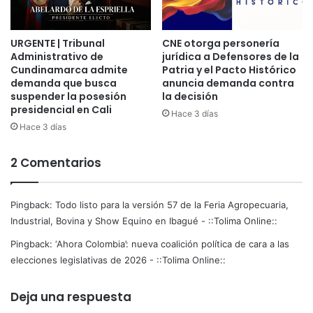
t
a
P
A
l
URGENTE | Tribunal
CNE otorga personería
g
Administrativo de
jurídica a Defensores de la
a
r
Cundinamarca admite
Patria y el Pacto Histórico
y
o
demanda que busca
anuncia demanda contra
2
p
suspender la posesión
la decisión
0
e
presidencial en Cali
Hace 3 días
2
c
Hace 3 días
5
u
-
a
I
2 Comentarios
r
i
a
,
Pingback:
Todo listo para la versión 57 de la Feria Agropecuaria,
I
Industrial, Bovina y Show Equino en Ibagué - ::Tolima Online::
n
Pingback:
‘Ahora Colombia’: nueva coalición política de cara a las
d
elecciones legislativas de 2026 - ::Tolima Online::
u
s
t
Deja una respuesta
r