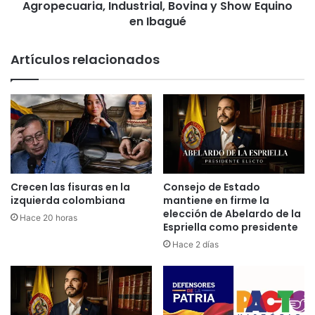
e
Agropecuaria, Industrial, Bovina y Show Equino
a
l
r
en Ibagué
a
a
g
l
Artículos relacionados
r
a
a
v
n
e
f
r
i
s
n
i
a
ó
l
n
d
5
Crecen las fisuras en la
Consejo de Estado
e
7
izquierda colombiana
mantiene en firme la
l
d
elección de Abelardo de la
Hace 20 horas
a
e
Espriella como presidente
L
l
Hace 2 días
i
a
g
F
a
e
B
r
e
i