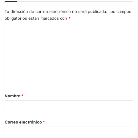
i
a
Tu dirección de correo electrónico no será publicada.
Los campos
l
obligatorios están marcados con
*
,
C
B
o
o
v
m
i
n
e
a
n
y
S
t
h
a
o
r
w
Nombre
*
E
i
q
o
u
i
*
Correo electrónico
*
n
o