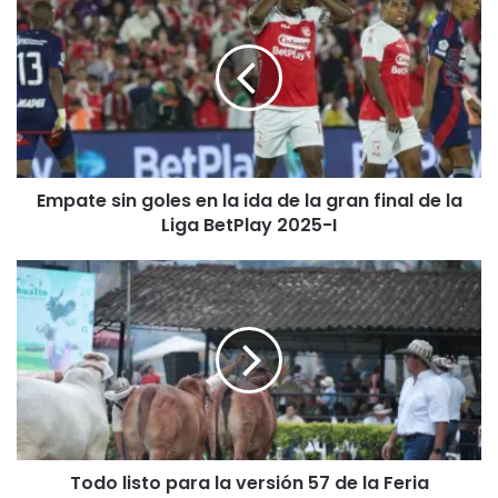
m
p
a
t
e
s
i
n
Empate sin goles en la ida de la gran final de la
g
Liga BetPlay 2025-I
o
l
e
T
s
o
e
d
n
o
l
l
a
i
i
s
d
t
a
o
d
Todo listo para la versión 57 de la Feria
p