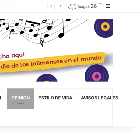
℃
26
Barra lateral
ué
Ibagué
L
OPINIÓN
ESTILO DE VIDA
AVISOS LEGALES