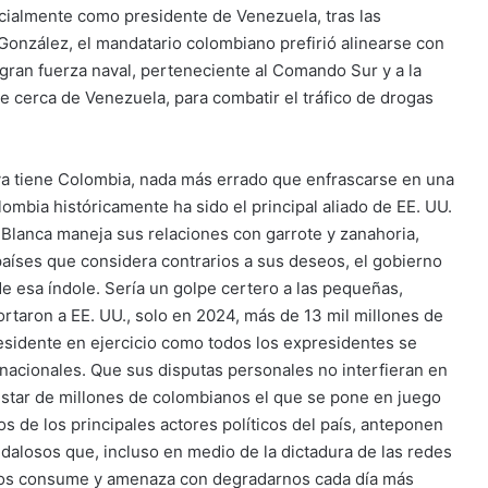
icialmente como presidente de Venezuela, tras las
onzález, el mandatario colombiano prefirió alinearse con
ran fuerza naval, perteneciente al Comando Sur y a la
te cerca de Venezuela, para combatir el tráfico de drogas
ya tiene Colombia, nada más errado que enfrascarse en una
mbia históricamente ha sido el principal aliado de EE. UU.
 Blanca maneja sus relaciones con garrote y zanahoria,
 países que considera contrarios a sus deseos, el gobierno
 esa índole. Sería un golpe certero a las pequeñas,
taron a EE. UU., solo en 2024, más de 13 mil millones de
presidente en ejercicio como todos los expresidentes se
 nacionales. Que sus disputas personales no interfieran en
star de millones de colombianos el que se pone en juego
 de los principales actores políticos del país, anteponen
ndalosos que, incluso en medio de la dictadura de las redes
 nos consume y amenaza con degradarnos cada día más