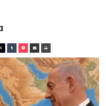
a
X
Tumblr
Pocket
Compartir vía Email
Imprimir