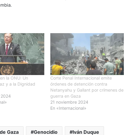
ombia.
 en la ONU: Un
Corte Penal Internacional emite
az y a la Dignidad
órdenes de detención contra
Netanyahu y Gallant por crímenes de
 2024
guerra en Gaza
nal»
21 noviembre 2024
En «Internacional»
 de Gaza
Genocidio
Iván Duque