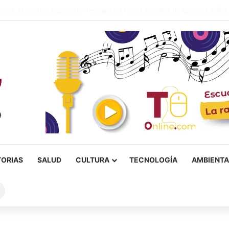
lias ‘Humildad’, presunto responsable de un homicidio ocurrido en Ibag
TORIAS
SALUD
CULTURA
TECNOLOGÍA
AMBIENTA
Buscar
sobre