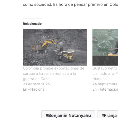
como sociedad. Es hora de pensar primero en Col
Relacionado
Colombia prohíbe exportaciones de
Gustavo Petro
carbón a Israel en rechazo a la
Llamado a la P
guerra en Gaza
Humana
31 agosto 2025
24 septiembre
En «Nacional»
En «Internacio
Benjamín Netanyahu
Franja