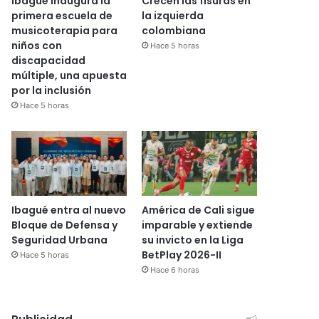
Ibagué inaugura la
Crecen las fisuras en
primera escuela de
la izquierda
musicoterapia para
colombiana
niños con
Hace 5 horas
discapacidad
múltiple, una apuesta
por la inclusión
Hace 5 horas
Ibagué entra al nuevo
América de Cali sigue
Bloque de Defensa y
imparable y extiende
Seguridad Urbana
su invicto en la Liga
BetPlay 2026-II
Hace 5 horas
Hace 6 horas