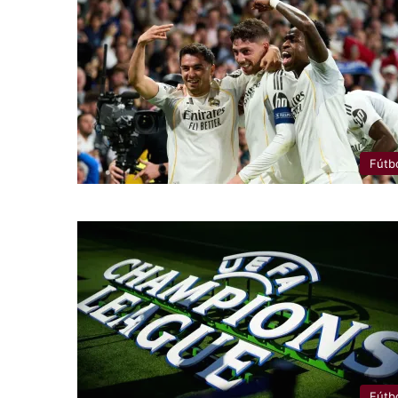
Fútb
Fútb