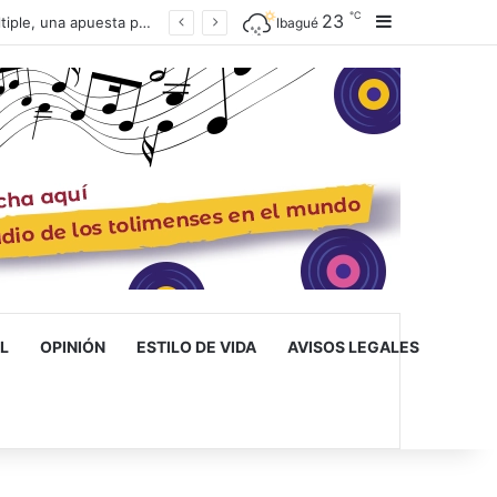
℃
23
Barra lateral
Ibagué inaugura la primera escuela de musicoterapia para niños con discapacidad múltiple, una apuesta por la inclusión
Ibagué
L
OPINIÓN
ESTILO DE VIDA
AVISOS LEGALES