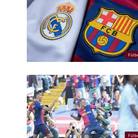
Fútb
Fútb