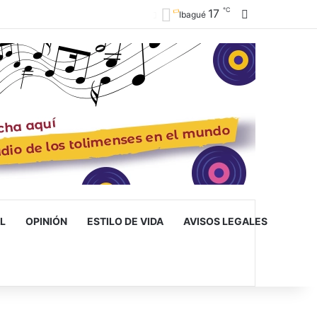
℃
17
Barra lateral
Ibagué
L
OPINIÓN
ESTILO DE VIDA
AVISOS LEGALES