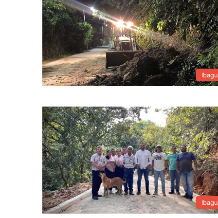
Ibag
Ibag