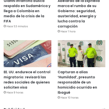
Gianni Infantino busca
Abelardo de la Espriella
respaldo en Sudamérica y
marca el rumbo de su
llega a Colombia en
Gobierno: seguridad,
medio de la crisis de la
austeridad, energía y
FIFA
lucha contra la
corrupción
Hace 53 minutos
Hace 1 hora
EE. UU. endurece el control
Capturan a alias
migratorio: revisará las
‘Humildad’, presunto
redes sociales de quienes
responsable de un
soliciten visa
homicidio ocurrido en
Ibagué
Hace 9 horas
Hace 10 horas