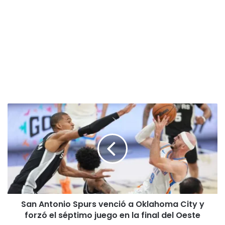
San
Antonio
Spurs
venció
a
Oklahoma
City
y
forzó
San Antonio Spurs venció a Oklahoma City y
el
séptimo
forzó el séptimo juego en la final del Oeste
juego