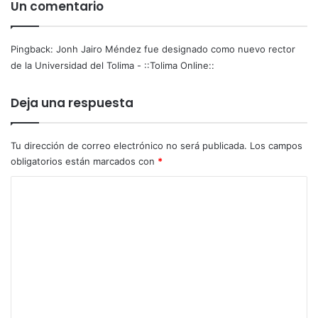
Un comentario
Pingback:
Jonh Jairo Méndez fue designado como nuevo rector
de la Universidad del Tolima - ::Tolima Online::
Deja una respuesta
Tu dirección de correo electrónico no será publicada.
Los campos
obligatorios están marcados con
*
C
o
m
e
n
t
a