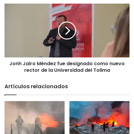
en
Jonh
la
Jairo
final
Méndez
del
fue
Oeste
designado
como
nuevo
rector
de
Jonh Jairo Méndez fue designado como nuevo
la
Universidad
rector de la Universidad del Tolima
del
Tolima
Artículos relacionados