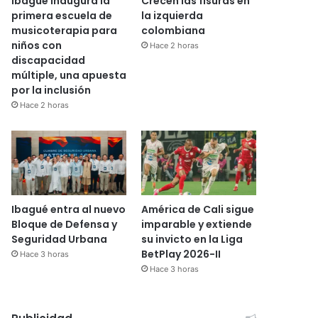
Ibagué inaugura la
Crecen las fisuras en
primera escuela de
la izquierda
musicoterapia para
colombiana
niños con
Hace 2 horas
discapacidad
múltiple, una apuesta
por la inclusión
Hace 2 horas
Ibagué entra al nuevo
América de Cali sigue
Bloque de Defensa y
imparable y extiende
Seguridad Urbana
su invicto en la Liga
BetPlay 2026-II
Hace 3 horas
Hace 3 horas