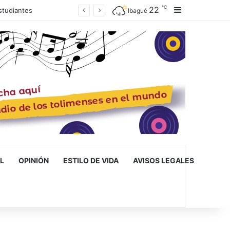
℃
22
Barra lateral
Ibagué inaugura la primera escuela de musicoterapia para niños con discapacidad múltiple, una apuesta por la inclusión
Ibagué
L
OPINIÓN
ESTILO DE VIDA
AVISOS LEGALES