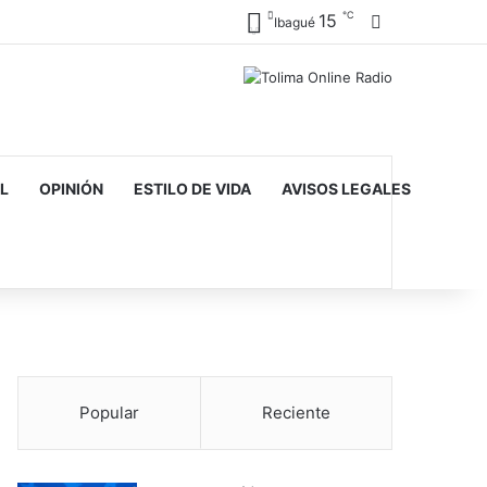
℃
15
Barra lateral
Ibagué
L
OPINIÓN
ESTILO DE VIDA
AVISOS LEGALES
Popular
Reciente