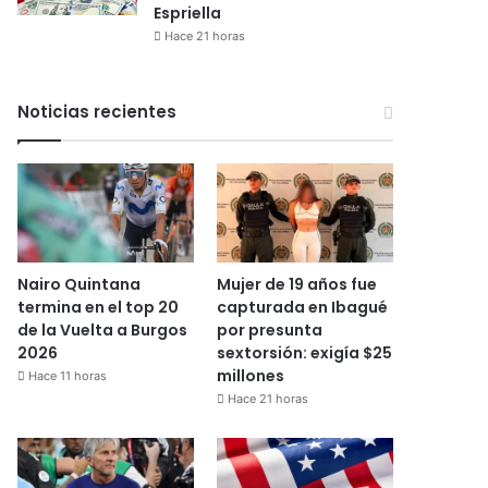
Espriella
Hace 21 horas
Noticias recientes
Nairo Quintana
Mujer de 19 años fue
termina en el top 20
capturada en Ibagué
de la Vuelta a Burgos
por presunta
2026
sextorsión: exigía $25
millones
Hace 11 horas
Hace 21 horas