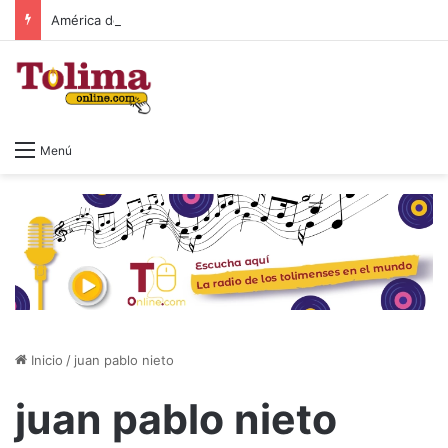
América de Cali sigue imparable y extiende su invicto en la Liga BetPlay 2026-II
Menú
Inicio
/
juan pablo nieto
juan pablo nieto