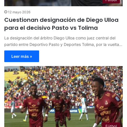
12 mayo 2026
Cuestionan designación de Diego Ulloa
para el decisivo Pasto vs Tolima
La designación del árbitro Diego Ulloa como juez central del
partido entre Deportivo Pasto y Deportes Tolima, por la vuelta…
Leer más »
Fútbol