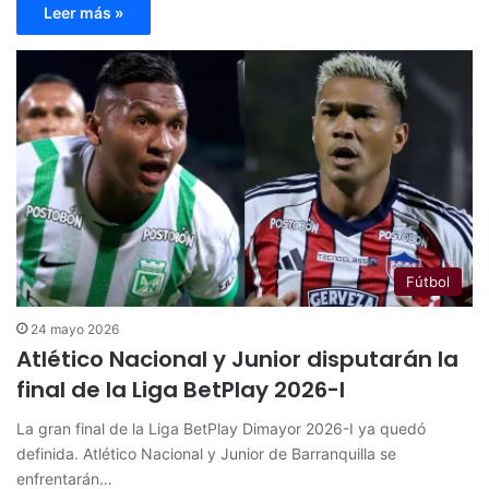
Leer más »
Fútbol
24 mayo 2026
Atlético Nacional y Junior disputarán la
final de la Liga BetPlay 2026-I
La gran final de la Liga BetPlay Dimayor 2026-I ya quedó
definida. Atlético Nacional y Junior de Barranquilla se
enfrentarán…