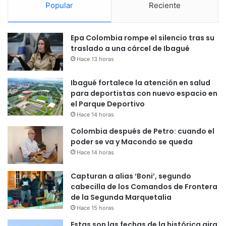
Popular
Reciente
Epa Colombia rompe el silencio tras su
traslado a una cárcel de Ibagué
Hace 13 horas
Ibagué fortalece la atención en salud
para deportistas con nuevo espacio en
el Parque Deportivo
Hace 14 horas
Colombia después de Petro: cuando el
poder se va y Macondo se queda
Hace 14 horas
Capturan a alias ‘Boni’, segundo
cabecilla de los Comandos de Frontera
de la Segunda Marquetalia
Hace 15 horas
Estas son las fechas de la histórica gira