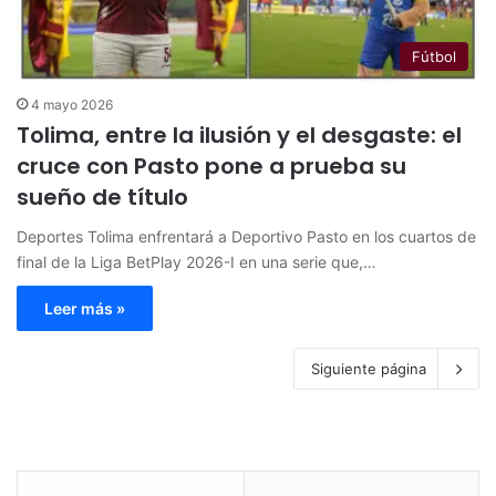
Fútbol
4 mayo 2026
Tolima, entre la ilusión y el desgaste: el
cruce con Pasto pone a prueba su
sueño de título
Deportes Tolima enfrentará a Deportivo Pasto en los cuartos de
final de la Liga BetPlay 2026-I en una serie que,…
Leer más »
Siguiente página