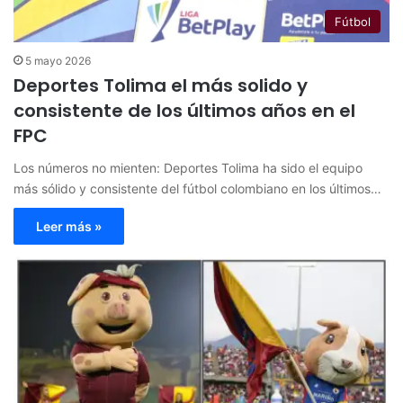
Fútbol
5 mayo 2026
Deportes Tolima el más solido y
consistente de los últimos años en el
FPC
Los números no mienten: Deportes Tolima ha sido el equipo
más sólido y consistente del fútbol colombiano en los últimos…
Leer más »