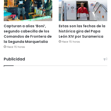
Capturan a alias ‘Boni’,
Estas son las fechas de la
segundo cabecilla de los
histórica gira del Papa
Comandos de Frontera de
León XIV por Suramerica
la Segunda Marquetalia
Hace 15 horas
Hace 15 horas
Publicidad