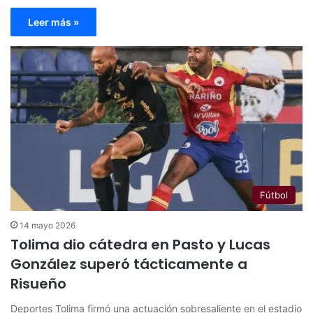
Leer más »
Fútbol
14 mayo 2026
Tolima dio cátedra en Pasto y Lucas
González superó tácticamente a
Risueño
Deportes Tolima firmó una actuación sobresaliente en el estadio