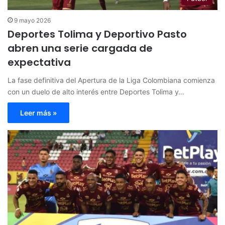
9 mayo 2026
Deportes Tolima y Deportivo Pasto
abren una serie cargada de
expectativa
La fase definitiva del Apertura de la Liga Colombiana comienza
con un duelo de alto interés entre Deportes Tolima y…
Leer más »