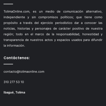
TolimaOnline.com, es un medio de comunicación alternativo,
independiente y sin compromisos políticos; que tiene como
propósito a través del ejercicio periodístico dar a conocer las
noticias, historias y personajes de carácter positivo de nuestra
región; todo en el marco de la responsabilidad, honestidad y
transparencia de nuestros actos y espacios usados para difundir
la información.
Contáctenos:
contacto@tolimaonline.com
310 277 53 10
Ibagué, Tolima