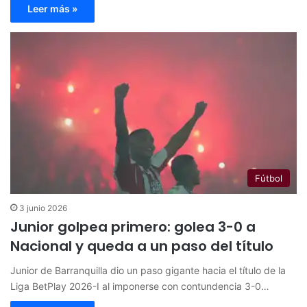
Leer más »
Fútbol
3 junio 2026
Junior golpea primero: golea 3-0 a
Nacional y queda a un paso del título
Junior de Barranquilla dio un paso gigante hacia el título de la
Liga BetPlay 2026-I al imponerse con contundencia 3-0…