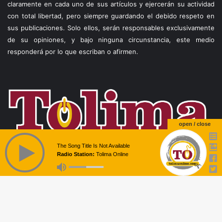
claramente en cada uno de sus artículos y ejercerán su actividad
con total libertad, pero siempre guardando el debido respeto en
sus publicaciones. Solo ellos, serán responsables exclusivamente
de su opiniones, y bajo ninguna circunstancia, este medio
responderá por lo que escriban o afirmen.
open / close
The Song Title Is Not Available
Radio Station:
Tolima Online
© Copyright 2026, Todos los derechos reservados |
Theme by
B