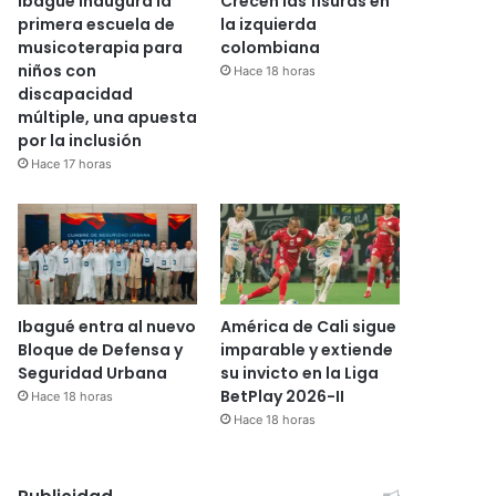
Ibagué inaugura la
Crecen las fisuras en
primera escuela de
la izquierda
musicoterapia para
colombiana
niños con
Hace 18 horas
discapacidad
múltiple, una apuesta
por la inclusión
Hace 17 horas
Ibagué entra al nuevo
América de Cali sigue
Bloque de Defensa y
imparable y extiende
Seguridad Urbana
su invicto en la Liga
BetPlay 2026-II
Hace 18 horas
Hace 18 horas