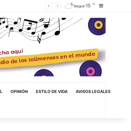
℃
15
Barra lateral
Ibagué inaugura la primera escuela de musicoterapia para niños con discapacidad múltiple, una apuesta por la inclusión
Ibagué
L
OPINIÓN
ESTILO DE VIDA
AVISOS LEGALES