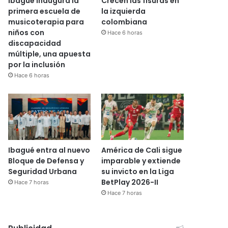
Ibagué inaugura la
Crecen las fisuras en
primera escuela de
la izquierda
musicoterapia para
colombiana
niños con
Hace 6 horas
discapacidad
múltiple, una apuesta
por la inclusión
Hace 6 horas
Ibagué entra al nuevo
América de Cali sigue
Bloque de Defensa y
imparable y extiende
Seguridad Urbana
su invicto en la Liga
BetPlay 2026-II
Hace 7 horas
Hace 7 horas