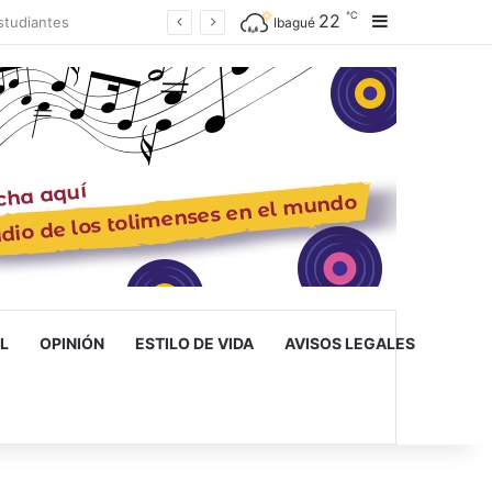
℃
22
Barra lateral
Ibagué inaugura la primera escuela de musicoterapia para niños con discapacidad múltiple, una apuesta por la inclusión
Ibagué
L
OPINIÓN
ESTILO DE VIDA
AVISOS LEGALES