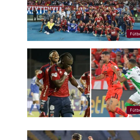
Fútb
Fútb