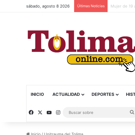
sábado, agosto 8 2026
Últimas Noticias
Murió Jorge 
INICIO
ACTUALIDAD
DEPORTES
HIS
Facebook
X
YouTube
Instagram
Inicio
/
Unitrauma del Tolima