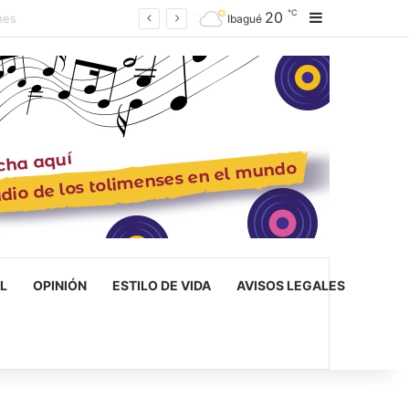
℃
20
Barra lateral
Ibagué
L
OPINIÓN
ESTILO DE VIDA
AVISOS LEGALES