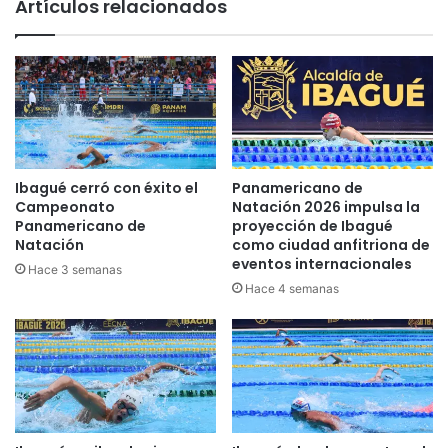
Artículos relacionados
r
r
v
n
i
g
c
a
i
n
o
ó
d
l
e
a
a
t
Ibagué cerró con éxito el
Panamericano de
g
e
Campeonato
Natación 2026 impulsa la
u
r
Panamericano de
proyección de Ibagué
a
Natación
como ciudad anfitriona de
c
eventos internacionales
e
e
Hace 3 semanas
s
r
Hace 4 semanas
t
a
e
e
l
t
u
a
n
p
e
a
s
d