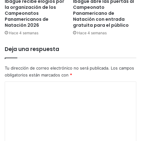
Ibagué recibe elogios por
Ibagué abre las puertas al
e
la organización de los
Campeonato
l
Campeonatos
Panamericano de
G
Panamericanos de
Natación con entrada
i
Natación 2026
gratuita para el público
r
Hace 4 semanas
Hace 4 semanas
o
d
Deja una respuesta
e
I
t
Tu dirección de correo electrónico no será publicada.
Los campos
a
l
obligatorios están marcados con
*
i
C
a
o
m
e
n
t