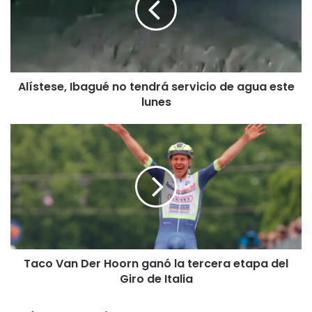
t
e
s
e
,
Alístese, Ibagué no tendrá servicio de agua este
I
lunes
b
a
g
T
u
a
é
c
n
o
o
V
t
a
e
n
n
D
d
e
r
Taco Van Der Hoorn ganó la tercera etapa del
r
á
Giro de Italia
H
s
o
e
o