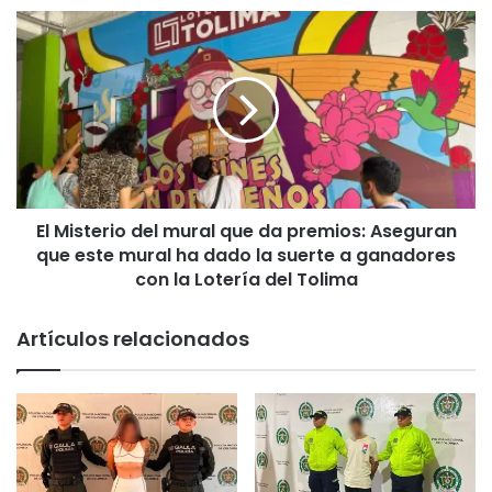
Libertadores
El
y
Misterio
Sudamericana
del
mural
que
da
premios:
Aseguran
que
El Misterio del mural que da premios: Aseguran
este
mural
que este mural ha dado la suerte a ganadores
ha
con la Lotería del Tolima
dado
la
Artículos relacionados
suerte
a
ganadores
con
la
Lotería
del