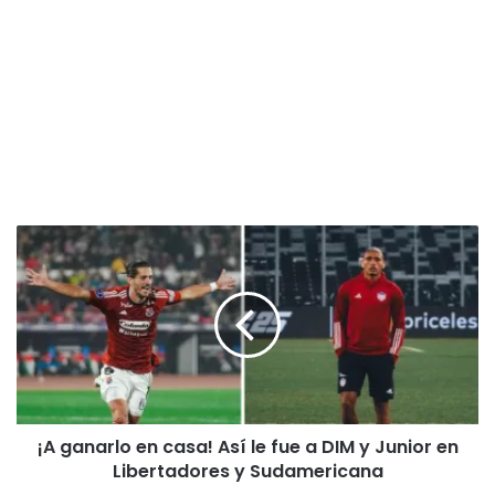
¡A
ganarlo
en
casa!
Así
le
fue
a
DIM
¡A ganarlo en casa! Así le fue a DIM y Junior en
y
Junior
Libertadores y Sudamericana
en