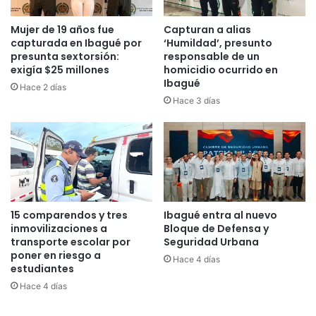
Tolima
Mujer de 19 años fue
Capturan a alias
capturada en Ibagué por
‘Humildad’, presunto
presunta sextorsión:
responsable de un
exigía $25 millones
homicidio ocurrido en
Ibagué
Hace 2 días
Hace 3 días
15 comparendos y tres
Ibagué entra al nuevo
inmovilizaciones a
Bloque de Defensa y
transporte escolar por
Seguridad Urbana
poner en riesgo a
Hace 4 días
estudiantes
Hace 4 días