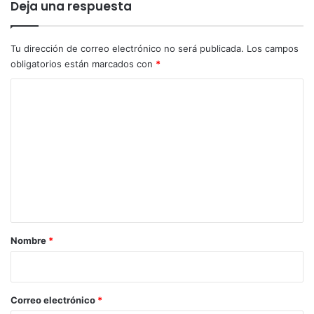
Deja una respuesta
Tu dirección de correo electrónico no será publicada.
Los campos
obligatorios están marcados con
*
C
o
m
e
n
t
a
r
Nombre
*
i
o
*
Correo electrónico
*