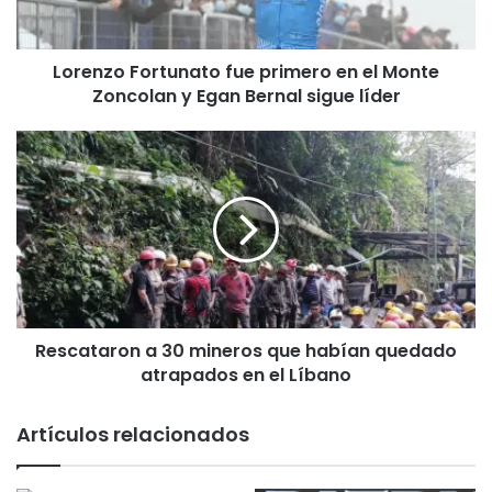
o
F
o
Lorenzo Fortunato fue primero en el Monte
r
Zoncolan y Egan Bernal sigue líder
t
u
n
R
a
e
t
s
o
c
f
a
u
t
e
a
p
r
r
o
i
Rescataron a 30 mineros que habían quedado
n
m
atrapados en el Líbano
a
e
3
r
0
Artículos relacionados
o
m
e
i
n
n