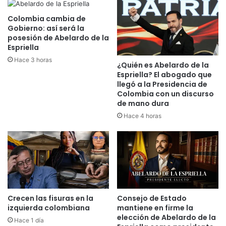
e
e
Colombia cambia de
l
r
Gobierno: así será la
M
o
posesión de Abelardo de la
o
s
Espriella
n
q
Hace 3 horas
t
u
¿Quién es Abelardo de la
e
e
Espriella? El abogado que
Z
h
llegó a la Presidencia de
o
Colombia con un discurso
a
de mano dura
n
b
c
í
Hace 4 horas
o
a
l
n
a
q
n
u
y
e
E
d
g
a
Crecen las fisuras en la
Consejo de Estado
a
d
izquierda colombiana
mantiene en firme la
n
o
elección de Abelardo de la
B
Hace 1 día
a