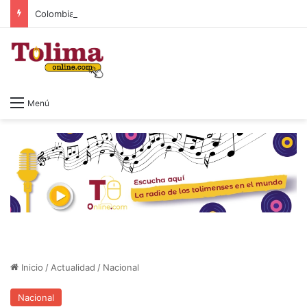
Colombia cambia de Gobierno: así será la posesión de Abelardo de la Espriella
Menú
Inicio
/
Actualidad
/
Nacional
Nacional