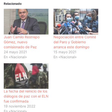
Relacionado
Juan Camilo Restrepo
Negociación entre Comité
Gómez, nuevo
del Paro y Gobierno
comisionado de Paz
arranca este domingo
24 mayo 2021
15 mayo 2021
En «Nacional»
En «Nacional»
La fecha del reinicio de los
diálogos de paz con el ELN
fue confirmada
19 noviembre 2022
En «Nacional»