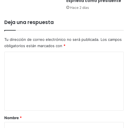
Espriella como presidente
e
t
Hace 2 días
r
r
n
a
a
p
Deja una respuesta
l
a
s
d
i
o
Tu dirección de correo electrónico no será publicada.
Los campos
g
s
obligatorios están marcados con
*
u
e
C
e
n
l
e
o
í
l
m
d
L
e
í
e
r
b
n
a
t
n
o
a
r
Nombre
*
i